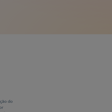
ação do
or