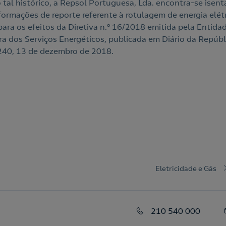
 tal histórico, a Repsol Portuguesa, Lda. encontra-se isent
nformações de reporte referente à rotulagem de energia elét
para os efeitos da Diretiva n.º 16/2018 emitida pela Entida
a dos Serviços Energéticos, publicada em Diário da Repúbli
º 240, 13 de dezembro de 2018.
Eletricidade e Gás
210 540 000