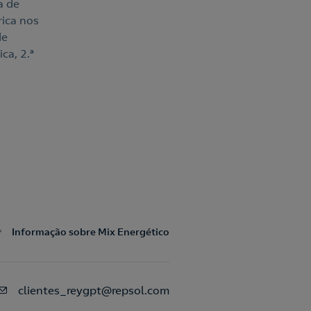
a de
rica nos
de
ca, 2.ª
Informação sobre Mix Energético
clientes_reygpt@repsol.com