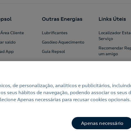
psol
Outras Energias
Links Úteis
Área Cliente
Lubrificantes
Localizador Est
Serviço
ar saldo
Gasóleo Aquecimento
Recomendar Rep
ad App
Guia Repsol
um amigo
Profissionais
Institucional
Blog
cnicos, de personalização, analíticos e publicitários, incl
 os seus hábitos de navegação, podendo associar os seus di
ecione Apenas necessárias para recusar cookies opcionais.
e
Política de cookies
Termos e Condições My Repsol
Acessi
mações Online
Canal de Ética e Conformidade
Apenas necessário