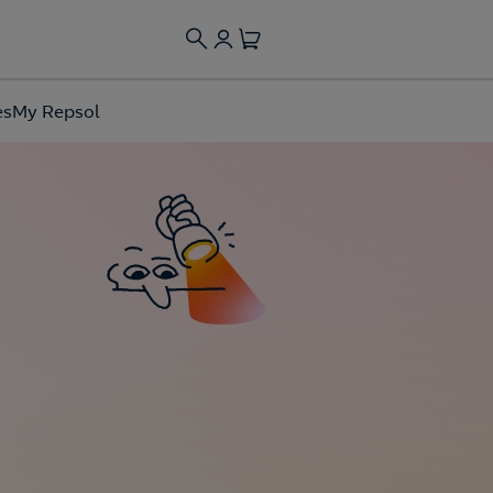
es
My Repsol