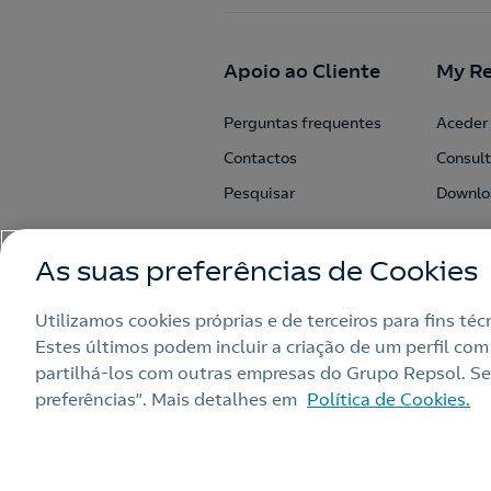
Apoio ao Cliente
My Re
Perguntas frequentes
Aceder 
Contactos
Consult
Pesquisar
Downlo
As suas preferências de Cookies
Utilizamos cookies próprias e de terceiros para fins té
Estes últimos podem incluir a criação de um perfil com
partilhá‑los com outras empresas do Grupo Repsol. Sel
preferências”. Mais detalhes em
Política de Cookies.
Nota legal
Política de privacidad
Alerta por fraude
Livro de Recla