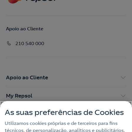
Apoio ao Cliente
210 540 000
Apoio ao Cliente
My Repsol
As suas preferências de Cookies
Outras Energias
Utilizamos cookies próprias e de terceiros para fins
técnicos, de personalização, analíticos e publicitários,