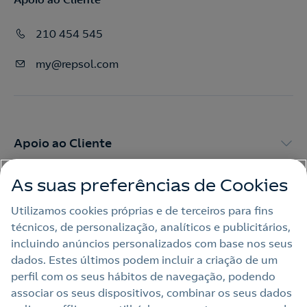
210 454 545
my@repsol.com
Apoio ao Cliente
As suas preferências de Cookies
My Repsol
Utilizamos cookies próprias e de terceiros para fins
técnicos, de personalização, analíticos e publicitários,
Outras Energias
incluindo anúncios personalizados com base nos seus
dados. Estes últimos podem incluir a criação de um
Links Úteis
perfil com os seus hábitos de navegação, podendo
associar os seus dispositivos, combinar os seus dados