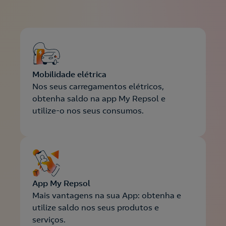
Mobilidade elétrica
Nos seus carregamentos elétricos,
obtenha saldo na app My Repsol e
utilize-o nos seus consumos.
Nós ligamos!
App My Repsol
Acepto la
política de protección de datos.
Contacte-nos
Mais vantagens na sua App: obtenha e
utilize saldo nos seus produtos e
Nós ligamos!
serviços.