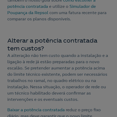
também o nosso guia sobre
como escolher a
potência contratada
e utilize o
Simulador de
Nós ligamos!
Poupança da Repsol
com uma fatura recente para
comparar os planos disponíveis.
Acepto la
política de protección de datos.
Alterar a potência contratada
Contacte-nos
tem custos?
Nós ligamos!
A alteração não tem custo quando a instalação e a
ligação à rede já estão preparadas para o novo
Contacte-nos para novas contratações
escalão. Se pretender aumentar a potência acima
o
do limite técnico existente, podem ser necessários
trabalhos no ramal, no quadro elétrico ou na
instalação. Nessa situação, o operador de rede ou
um técnico habilitado deverá confirmar as
intervenções e os eventuais custos.
Baixar a potência contratada
reduz o preço fixo
diário, mas deve garantir que o novo limite