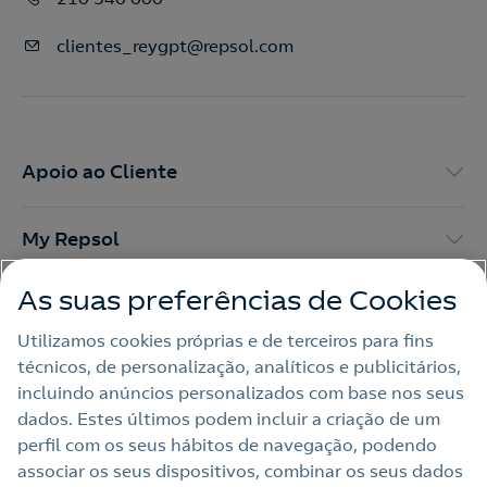
clientes_reygpt@repsol.com
Apoio ao Cliente
My Repsol
As suas preferências de Cookies
Outras Energias
Utilizamos cookies próprias e de terceiros para fins
técnicos, de personalização, analíticos e publicitários,
Links Úteis
incluindo anúncios personalizados com base nos seus
dados. Estes últimos podem incluir a criação de um
perfil com os seus hábitos de navegação, podendo
Nota legal
associar os seus dispositivos, combinar os seus dados