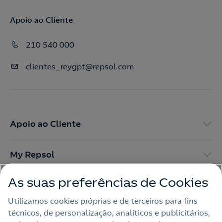
Apoio ao Cliente
210 540 000
clientes_reygpt@repsol.com
Apoio ao Cliente
My Repsol
As suas preferências de Cookies
Outras Energias
Utilizamos cookies próprias e de terceiros para fins
técnicos, de personalização, analíticos e publicitários,
Links Úteis