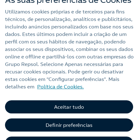
As suas preferências de Cookies
Outras Energias
Utilizamos cookies próprias e de terceiros para fins
técnicos, de personalização, analíticos e publicitários,
Links Úteis
incluindo anúncios personalizados com base nos seus
dados. Estes últimos podem incluir a criação de um
perfil com os seus hábitos de navegação, podendo
Nota legal
associar os seus dispositivos, combinar os seus dados
online e offline e partilhá‑los com outras empresas do
Política de privacidade
Grupo Repsol. Selecione Apenas necessárias para
Política de cookies
recusar cookies opcionais. Pode gerir ou desativar
estas cookies em “Configurar preferências”. Mais
Termos e Condições My Repsol
detalhes em
Política de Cookies.
Acessibilidade
Contacte-nos
Alerta por fraude
Aceitar tudo
Livro de Reclamações Online
Definir preferências
Canal de Ética e Conformidade
Linha Geral
210 540 000