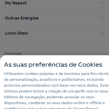
My Repsol
Outras Energias
Links Úteis
Nota legal
Política de privacidade
As suas preferências de Cookies
Política de cookies
Utilizamos cookies próprias e de terceiros para fins técni
de personalização, analíticos e publicitários, incluindo
Termos e Condições My Repsol
anúncios personalizados com base nos seus dados. Este
Acessibilidade
últimos podem incluir a criação de um perfil com os seus
hábitos de navegação, podendo associar os seus
Alerta por fraude
dispositivos, combinar os seus dados online e offline e
Livro de Reclamações Online
partilhá‑los com outras empresas do Grupo Repsol.