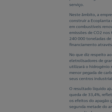
serviço.
Neste âmbito, a empre
construir a Ecoplanta
em combustíveis renov
emissões de CO2 nos tr
240 000 toneladas de m
financiamento atravé
No que diz respeito a
eletrolisadores de gr
utilizará o hidrogénio
menor pegada de carbo
seus centros industriai
O resultado líquido a
queda de 33,4%, reflet
os efeitos do apagão 
segunda metade do ano