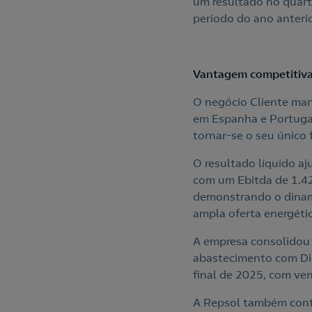
um resultado no quart
período do ano anteri
Vantagem competitiva
O negócio Cliente mant
em Espanha e Portugal
tornar-se o seu único 
O resultado líquido a
com um Ebitda de 1.42
demonstrando o dinam
ampla oferta energétic
A empresa consolidou
abastecimento com Die
final de 2025, com ven
A Repsol também conti