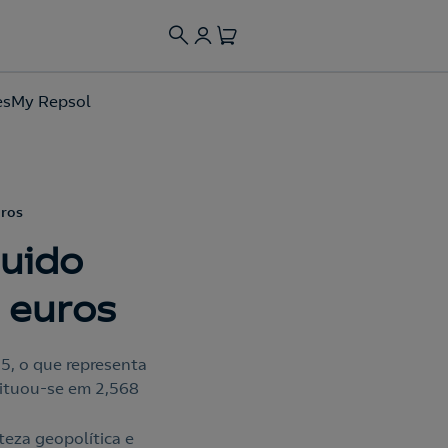
es
My Repsol
uros
quido
e euros
5, o que representa
situou-se em 2,568
teza geopolítica e