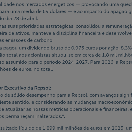
tilidade nos mercados energéticos — provocando uma qued
, para uma média de 69 dólares — e ao impacto do apagão g
 dia 28 de abril.
as suas prioridades estratégicas, consolidou a remuneraçã
eira de ativos, manteve a disciplina financeira e desenvolve
as emissões de carbono.
 pagou um dividendo bruto de 0,975 euros por ação, 8,3% 
o total aos acionistas situou-se em cerca de 1,8 mil milhõe
so assumido para o período 2024-2027. Para 2026, a Repso
lhões de euros, no total.
or Executivo da Repsol:
no de sólido desempenho para a Repsol, com avanços signif
 Neste sentido, e considerando as mudanças macroeconómica
 de atualizar as nossas métricas operacionais e financeiras
cos permaneçam inalterados.”.
sultado líquido de 1,899 mil milhões de euros em 2025, 