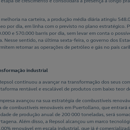
 etapa de crescimento e consolidará a presença a longo pr
elhoria na carteira, a produção média diária atingiu 548.0
eo por dia, em linha com o previsto no plano estratégico. 
0.000 e 570.000 barris por dia, sem levar em conta o possí
. Nesse sentido, na última sexta-feira, o governo dos Est
rmitem retomar as operações de petróleo e gás no país car
nsformação industrial
a Repsol continuou a avançar na transformação dos seus com
ataforma rentável e escalável de produtos com baixo teor d
mpresa avançou na sua estratégia de combustíveis renováv
a de combustíveis renováveis em Puertollano, que entrar
ade de produção anual de 200 000 toneladas, será somada
agena. Além disso, a Repsol alcançou um marco tecnológi
100% renovável em escala industrial, que já é comercializa