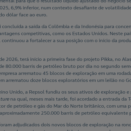
amental para que o resultado líquido ajustado do negócio s
025, 6,9% inferior, num contexto desafiante de volatilidad
do dólar face ao euro.
oi concluída a saída da Colômbia e da Indonésia para conce
antagens competitivas, como os Estados Unidos. Neste paí
 continuou a fortalecer a sua posição com o início da prod
e 2026, terá início a primeira fase do projeto Pikka, no Ala
de 80.000 barris de petróleo bruto por dia no segundo se
empresa arrematou 45 blocos de exploração em uma rodada
 arrematou doze blocos exploratórios em um leilão no Go
ino Unido, a Repsol fundiu os seus ativos de exploração 
nture
na qual, meses mais tarde, foi acordado a entrada da 
tor de petróleo e gás do Mar do Norte britânico, com uma 
 aproximadamente 250.000 barris de petróleo equivalente p
foram adjudicados dois novos blocos de exploração na ronda