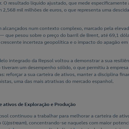
r. O resultado líquido ajustado, que mede especificamente 
m 2,568 mil milhões de euros, o que representa uma descid
m alcançados num contexto complexo, marcado pela elevad
— que pesou sobre o preço do barril de Brent, até 69,1 dó
crescente incerteza geopolítica e o impacto do apagão e
elo integrado da Repsol voltou a demonstrar a sua resiliên
 tiveram um desempenho sólido, o que permitiu à empresa
s: reforçar a sua carteira de ativos, manter a disciplina fina
istas, uma das mais atrativas do mercado espanhol.
de ativos de Exploração e Produção
sol continuou a trabalhar para melhorar a carteira de ativ
 (
Upstream
), concentrando-se naqueles com maior potencia