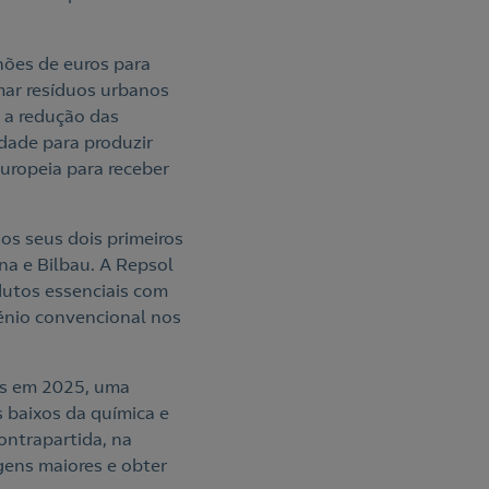
hões de euros para
mar resíduos urbanos
 a redução das
idade para produzir
Europeia para receber
os seus dois primeiros
a e Bilbau. A Repsol
dutos essenciais com
énio convencional nos
ros em 2025, uma
s baixos da química e
ontrapartida, na
gens maiores e obter