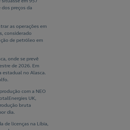
e situasse em 957
e dos preços da
ntrar as operações em
s, considerado
ução de petróleo em
sca, onde se prevê
mestre de 2026. Em
 estadual no Alasca.
lfo.
e produção com a NEO
TotalEnergies UK,
produção bruta
or dia.
 de licenças na Líbia,