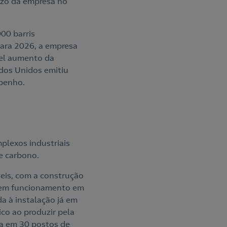
azo da empresa no
00 barris
Para 2026, a empresa
vel aumento da
ados Unidos emitiu
ibenho.
plexos industriais
e carbono.
eis, com a construção
á em funcionamento em
 à instalação já em
co ao produzir pela
da em 30 postos de