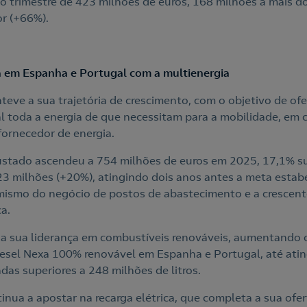
o trimestre de 423 milhões de euros, 168 milhões a mais 
or (+66%).
 em Espanha e Portugal com a multienergia
eve a sua trajetória de crescimento, com o objetivo de ofe
 toda a energia de que necessitam para a mobilidade, em c
fornecedor de energia.
justado ascendeu a 754 milhões de euros em 2025, 17,1% s
3 milhões (+20%), atingindo dois anos antes a meta estab
ismo do negócio de postos de abastecimento e a crescent
a.
 a sua liderança em combustíveis renováveis, aumentando 
sel Nexa 100% renovável em Espanha e Portugal, até atin
das superiores a 248 milhões de litros.
nua a apostar na recarga elétrica, que completa a sua ofe