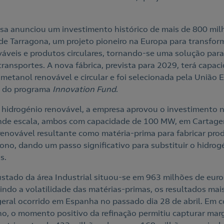
sa anunciou um investimento histórico de mais de 800 mil
 de Tarragona, um projeto pioneiro na Europa para transfor
áveis e produtos circulares, tornando-se uma solução para
ansportes. A nova fábrica, prevista para 2029, terá capac
etanol renovável e circular e foi selecionada pela União 
s do programa
Innovation Fund
.
o hidrogénio renovável, a empresa aprovou o investimento n
ande escala, ambos com capacidade de 100 MW, em Cartagen
 renovável resultante como matéria-prima para fabricar pro
no, dando um passo significativo para substituir o hidrog
s.
justado da área Industrial situou-se em 963 milhões de eu
indo a volatilidade das matérias-primas, os resultados mai
geral ocorrido em Espanha no passado dia 28 de abril. Em c
, o momento positivo da refinação permitiu capturar mar