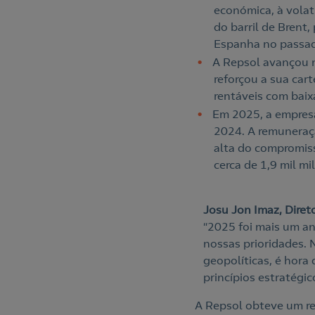
económica, à vola
do barril de Brent
Espanha no passado
A Repsol avançou n
reforçou a sua cart
rentáveis com baix
Em 2025, a empresa
2024. A remuneraçã
alta do compromis
cerca de 1,9 mil mi
Josu Jon Imaz, Diret
“2025 foi mais um a
nossas prioridades.
geopolíticas, é hora
princípios estratégi
A Repsol obteve um re