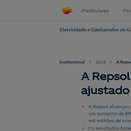
Particulares
Pro
Eletricidade e Gás
Garrafas de G
Institucional
2026
A Repso
A Repsol
ajustado
A Repsol alcançou 
um aumento de 8% e
mil milhões de eur
Os resultados fora