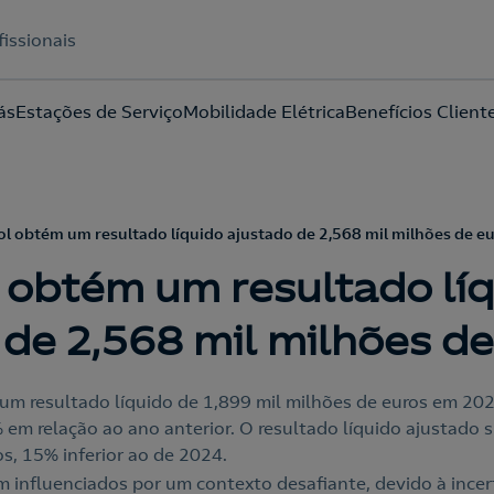
fissionais
ás
Estações de Serviço
Mobilidade Elétrica
Benefícios Client
Acepto la
política de protección de datos.
l obtém um resultado líquido ajustado de 2,568 mil milhões de e
 obtém um resultado lí
 de 2,568 mil milhões d
um resultado líquido de 1,899 mil milhões de euros em 202
m relação ao ano anterior. O resultado líquido ajustado 
os, 15% inferior ao de 2024.
m influenciados por um contexto desafiante, devido à incer