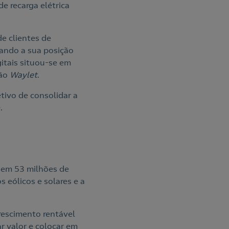
e recarga elétrica
e clientes de
dando a sua posição
itais situou-se em
ção
Waylet
.
tivo de consolidar a
.
e em 53 milhões de
 eólicos e solares e a
rescimento rentável
ar valor e colocar em