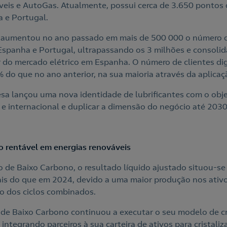
veis e AutoGas. Atualmente, possui cerca de 3.650 pontos d
 e Portugal.
a aumentou no ano passado em mais de 500 000 o número d
 Espanha e Portugal, ultrapassando os 3 milhões e consoli
do mercado elétrico em Espanha. O número de clientes dig
% do que no ano anterior, na sua maioria através da aplica
a lançou uma nova identidade de lubrificantes com o obje
 e internacional e duplicar a dimensão do negócio até 2030
 rentável em energias renováveis
 de Baixo Carbono, o resultado líquido ajustado situou-s
ais do que em 2024, devido a uma maior produção nos ativos
o dos ciclos combinados.
de Baixo Carbono continuou a executar o seu modelo de c
integrando parceiros à sua carteira de ativos para cristaliz