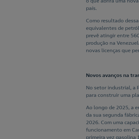
o que abrirá uma nova
país.
Como resultado dessa m
equivalentes de petról
prevê atingir entre 56
produção na Venezuela
novas licenças que pe
Novos avanços na tra
No setor industrial, 
para construir uma pl
Ao longo de 2025, a e
da sua segunda fábric
2026. Com uma capacid
funcionamento em Cart
primeira vez gasolina 