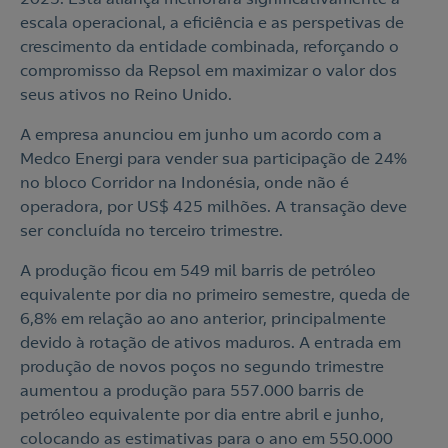
escala operacional, a eficiência e as perspetivas de
crescimento da entidade combinada, reforçando o
compromisso da Repsol em maximizar o valor dos
seus ativos no Reino Unido.
Nós ligamos!
A empresa anunciou em junho um acordo com a
Medco Energi para vender sua participação de 24%
no bloco Corridor na Indonésia, onde não é
operadora, por US$ 425 milhões. A transação deve
ser concluída no terceiro trimestre.
Acepto la
política de protección de datos.
Contacte-nos
A produção ficou em 549 mil barris de petróleo
Nós ligamos!
equivalente por dia no primeiro semestre, queda de
6,8% em relação ao ano anterior, principalmente
Contacte-nos para novas contratações
devido à rotação de ativos maduros. A entrada em
o
produção de novos poços no segundo trimestre
aumentou a produção para 557.000 barris de
petróleo equivalente por dia entre abril e junho,
colocando as estimativas para o ano em 550.000