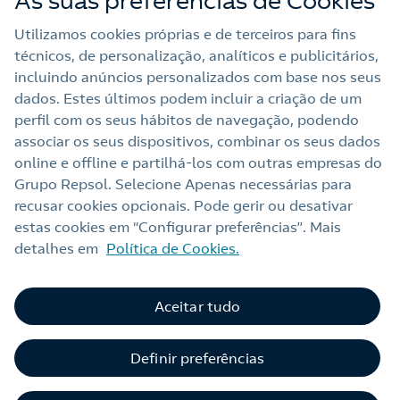
As suas preferências de Cookies
Trabalhar na Repsol
Utilizamos cookies próprias e de terceiros para fins
técnicos, de personalização, analíticos e publicitários,
Sala de imprensa
incluindo anúncios personalizados com base nos seus
dados. Estes últimos podem incluir a criação de um
perfil com os seus hábitos de navegação, podendo
Nota legal
associar os seus dispositivos, combinar os seus dados
online e offline e partilhá‑los com outras empresas do
Política de privacidade
Grupo Repsol. Selecione Apenas necessárias para
Política de cookies
recusar cookies opcionais. Pode gerir ou desativar
estas cookies em “Configurar preferências”. Mais
Termos e Condições My Repsol
detalhes em
Política de Cookies.
Acessibilidade
Alerta por fraude
Aceitar tudo
Livro de Reclamações Online
Definir preferências
Canal de Ética e Conformidade