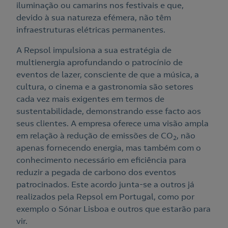
Acepto la
política de protección de datos.
Contacte-nos
iluminação ou camarins nos festivais e que,
devido à sua natureza efémera, não têm
Nós ligamos!
infraestruturas elétricas permanentes.
Contacte-nos para novas contratações
A Repsol impulsiona a sua estratégia de
multienergia aprofundando o patrocínio de
o
eventos de lazer, consciente de que a música, a
cultura, o cinema e a gastronomia são setores
cada vez mais exigentes em termos de
sustentabilidade, demonstrando esse facto aos
seus clientes. A empresa oferece uma visão ampla
em relação à redução de emissões de CO
, não
2
apenas fornecendo energia, mas também com o
conhecimento necessário em eficiência para
reduzir a pegada de carbono dos eventos
patrocinados. Este acordo junta-se a outros já
realizados pela Repsol em Portugal, como por
exemplo o Sónar Lisboa e outros que estarão para
vir.