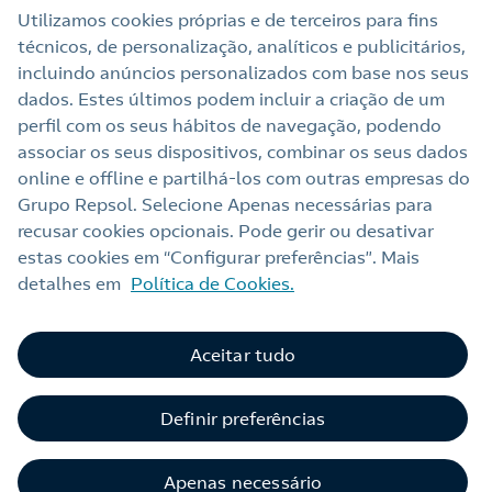
Utilizamos cookies próprias e de terceiros para fins
técnicos, de personalização, analíticos e publicitários,
Sala de imprensa
incluindo anúncios personalizados com base nos seus
dados. Estes últimos podem incluir a criação de um
perfil com os seus hábitos de navegação, podendo
Nota legal
associar os seus dispositivos, combinar os seus dados
online e offline e partilhá‑los com outras empresas do
Política de privacidade
Grupo Repsol. Selecione Apenas necessárias para
Política de cookies
recusar cookies opcionais. Pode gerir ou desativar
estas cookies em “Configurar preferências”. Mais
Termos e Condições My Repsol
detalhes em
Política de Cookies.
Acessibilidade
Alerta por fraude
Aceitar tudo
Livro de Reclamações Online
Definir preferências
Canal de Ética e Conformidade
Apenas necessário