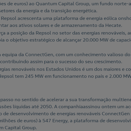
hões de euros) ao Quantum Capital Group, um fundo norte-
setores da energia e da transição energética.
 Repsol acrescenta uma plataforma de energia eólica onsh
tar aos ativos solares e de armazenamento da Hecate.
rça a posição da Repsol no setor das energias renováveis, 
oia o objetivo estratégico de alcançar 20.000 MW de capac
 à equipa da ConnectGen, com um conhecimento valioso do
 contribuindo assim para o sucesso do seu crescimento.
gias renováveis nos Estados Unidos é um dos maiores e c
 Repsol tem 245 MW em funcionamento no país e 2.000 MW 
passo no sentido de acelerar a sua transformação multiene
sões líquidas até 2050. A companhiaassinou ontem um aco
o de desenvolvimento de energias renováveis ConnectGen 
 milhões de euros) à 547 Energy, a plataforma de desenvolv
m Capital Group.