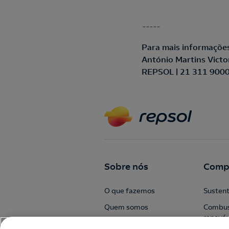
-----
Para mais informaçõe
António Martins Victo
REPSOL | 21 311 900
Sobre nós
Comp
O que fazemos
Sustent
Quem somos
Combus
renováv
Valores