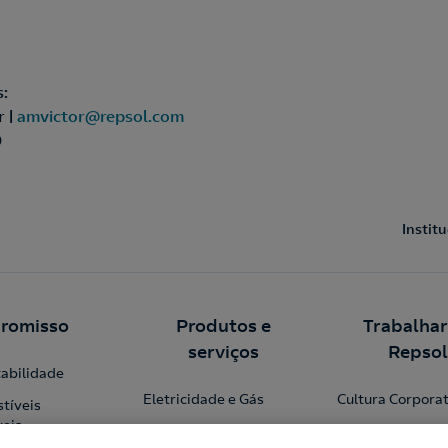
s:
r |
amvictor@repsol.com
0
Instit
romisso
Produtos e
Trabalhar
serviços
Repsol
abilidade
Eletricidade e Gás
Cultura Corporat
tíveis
eis
Garrafas de gás
Recrutamento R