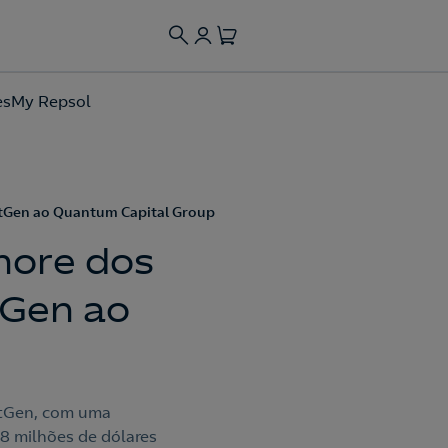
es
My Repsol
ctGen ao Quantum Capital Group
hore dos
tGen ao
ctGen, com uma
8 milhões de dólares