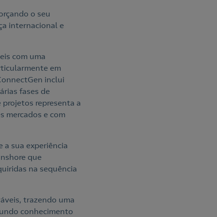
forçando o seu
a internacional e
veis com uma
rticularmente em
ConnectGen inclui
árias fases de
 projetos representa a
es mercados e com
e a sua experiência
onshore que
uiridas na sequência
váveis, trazendo uma
rofundo conhecimento