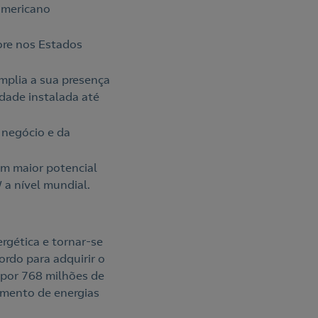
americano
ore nos Estados
amplia a sua presença
idade instalada até
 negócio e da
om maior potencial
a nível mundial.
rgética e tornar-se
rdo para adquirir o
por 768 milhões de
imento de energias