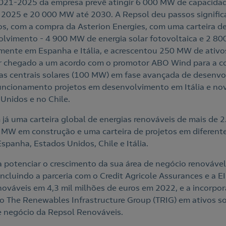
021-2025 da empresa prevê atingir 6 000 MW de capacidad
 2025 e 20 000 MW até 2030. A Repsol deu passos signific
vos, com a compra da Asterion Energies, com uma carteira 
lvimento - 4 900 MW de energia solar fotovoltaica e 2 80
almente em Espanha e Itália, e acrescentou 250 MW de ativ
er chegado a um acordo com o promotor ABO Wind para a c
as centrais solares (100 MW) em fase avançada de desenvo
uncionamento projetos em desenvolvimento em Itália e nov
Unidos e no Chile.
m já uma carteira global de energias renováveis de mais de
MW em construção e uma carteira de projetos em diferente
panha, Estados Unidos, Chile e Itália.
a potenciar o crescimento da sua área de negócio renovável
incluindo a parceria com o Credit Agricole Assurances e a 
nováveis em 4,3 mil milhões de euros em 2022, e a incorpor
 The Renewables Infrastructure Group (TRIG) em ativos sol
e negócio da Repsol Renováveis.