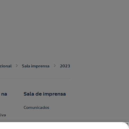
ucional
Sala imprensa
2023
 na
Sala de imprensa
Comunicados
iva
epsol