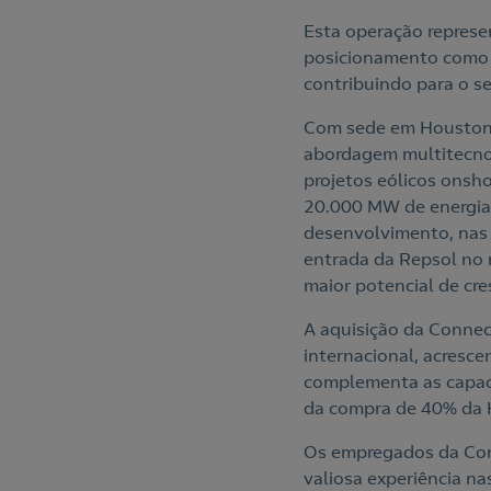
Esta operação represe
posicionamento como a
contribuindo para o s
Com sede em Houston 
abordagem multitecno
projetos eólicos onsh
20.000 MW de energia 
desenvolvimento, nas r
entrada da Repsol no 
maior potencial de cr
A aquisição da Connect
internacional, acresc
complementa as capac
da compra de 40% da 
Os empregados da Conn
valiosa experiência n