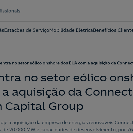
fissionais
ás
Estações de Serviço
Mobilidade Elétrica
Benefícios Client
Acepto la
política de protección de datos.
 entra no setor eólico onshore dos EUA com a aquisição da Conne
ntra no setor eólico ons
a aquisição da Connec
 Capital Group
oje a aquisição da empresa de energias renováveis Conne
os de 20.000 MW e capacidades de desenvolvimento, por 76