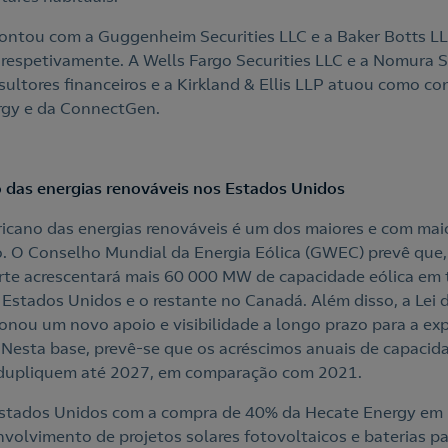
contou com a Guggenheim Securities LLC e a Baker Botts L
s, respetivamente. A Wells Fargo Securities LLC e a Nomura S
ltores financeiros e a Kirkland & Ellis LLP atuou como con
gy e da ConnectGen.
 das energias renováveis nos Estados Unidos
cano das energias renováveis é um dos maiores e com maio
 O Conselho Mundial da Energia Eólica (GWEC) prevê que,
rte acrescentará mais 60 000 MW de capacidade eólica em 
 Estados Unidos e o restante no Canadá. Além disso, a Lei
ionou um novo apoio e visibilidade a longo prazo para a e
 Nesta base, prevê-se que os acréscimos anuais de capacida
 dupliquem até 2027, em comparação com 2021.
Estados Unidos com a compra de 40% da Hecate Energy em
nvolvimento de projetos solares fotovoltaicos e baterias