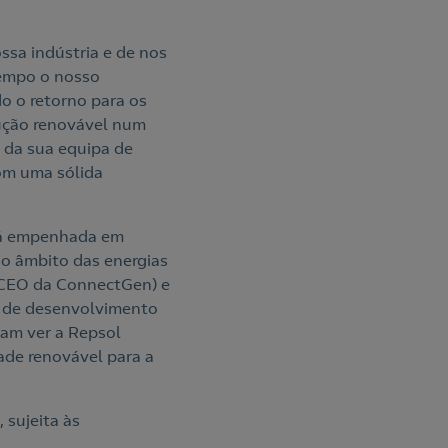
ssa indústria e de nos
tempo o nosso
do o retorno para os
ução renovável num
 da sua equipa de
com uma sólida
stá empenhada em
no âmbito das energias
 (CEO da ConnectGen) e
s de desenvolvimento
nam ver a Repsol
ade renovável para a
 sujeita às