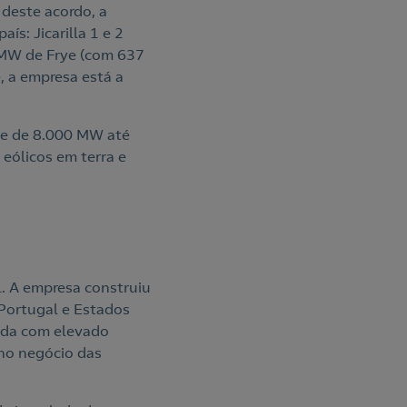
 deste acordo, a
ís: Jicarilla 1 e 2
 MW de Frye (com 637
 a empresa está a
 e de 8.000 MW até
eólicos em terra e
l. A empresa construiu
 Portugal e Estados
lida com elevado
 no negócio das