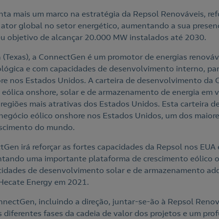
nta mais um marco na estratégia da Repsol Renováveis, re
tor global no setor energético, aumentando a sua presenç
eu objetivo de alcançar 20.000 MW instalados até 2030.
(Texas), a ConnectGen é um promotor de energias renová
lógica e com capacidades de desenvolvimento interno, pa
ore nos Estados Unidos. A carteira de desenvolvimento da 
eólica onshore, solar e de armazenamento de energia em v
egiões mais atrativas dos Estados Unidos. Esta carteira de
negócio eólico onshore nos Estados Unidos, um dos maior
escimento do mundo.
Gen irá reforçar as fortes capacidades da Repsol nos EUA 
entando uma importante plataforma de crescimento eólico 
idades de desenvolvimento solar e de armazenamento adq
Hecate Energy em 2021.
ectGen, incluindo a direção, juntar-se-ão à Repsol Reno
as diferentes fases da cadeia de valor dos projetos e um p