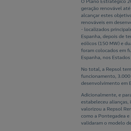
O Plano Estratégico 2
geração renovável até
alcançar estes objeti
renováveis em desenvo
- localizados princip
Espanha, depois de t
eólicos (150 MW) e du
foram colocados em f
Espanha, nos Estados 
No total, a Repsol te
funcionamento, 3.000 
desenvolvimento em Es
Adicionalmente, e par
estabeleceu alianças, 
valorizou a Repsol Re
como a Pontegadea e o
validaram o modelo d