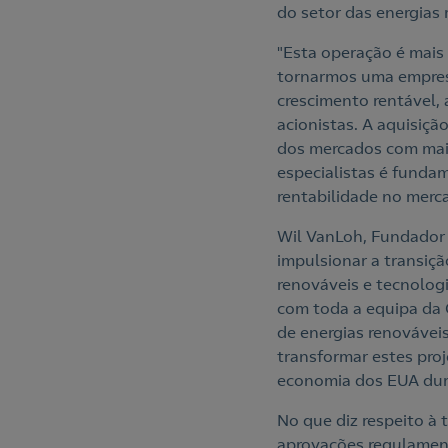
do setor das energias
"Esta operação é mais
tornarmos uma empres
crescimento rentável, 
acionistas. A aquisi
dos mercados com maio
especialistas é funda
rentabilidade no merc
Wil VanLoh, Fundador
impulsionar a transiç
renováveis e tecnolog
com toda a equipa da 
de energias renovávei
transformar estes proj
economia dos EUA dur
No que diz respeito à 
aprovações regulament