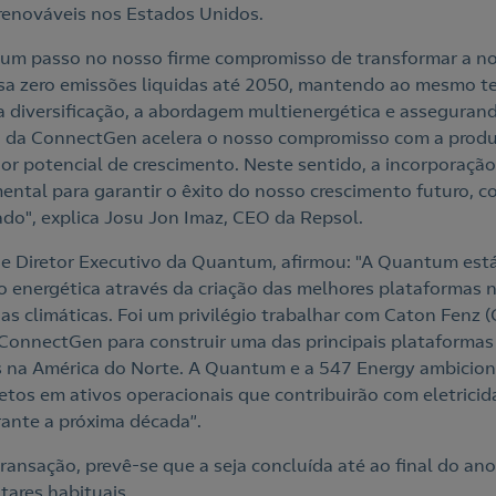
 renováveis nos Estados Unidos.
 um passo no nosso firme compromisso de transformar a no
a zero emissões liquidas até 2050, mantendo ao mesmo 
a diversificação, a abordagem multienergética e asseguran
ção da ConnectGen acelera o nosso compromisso com a prod
r potencial de crescimento. Neste sentido, a incorporação
mental para garantir o êxito do nosso crescimento futuro, 
ado", explica Josu Jon Imaz, CEO da Repsol.
 e Diretor Executivo da Quantum, afirmou: "A Quantum e
ão energética através da criação das melhores plataformas 
ias climáticas. Foi um privilégio trabalhar com Caton Fenz
ConnectGen para construir uma das principais plataforma
s na América do Norte. A Quantum e a 547 Energy ambicio
etos em ativos operacionais que contribuirão com eletricid
ante a próxima década”.
transação, prevê-se que a seja concluída até ao final do ano,
ares habituais.