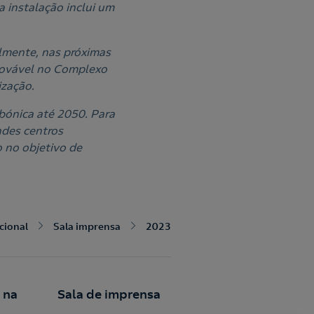
 instalação inclui um
lmente, nas próximas
enovável no Complexo
ização.
rbónica até 2050. Para
ndes centros
o no objetivo de
ucional
Sala imprensa
2023
 na
Sala de imprensa