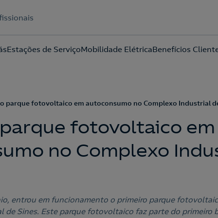
fissionais
ás
Estações de Serviço
Mobilidade Elétrica
Benefícios Client
Acepto la
política de protección de datos.
ro parque fotovoltaico em autoconsumo no Complexo Industrial de
 parque fotovoltaico em
umo no Complexo Indus
aio, entrou em funcionamento o primeiro parque fotovolt
 de Sines. Este parque fotovoltaico faz parte do primeiro 