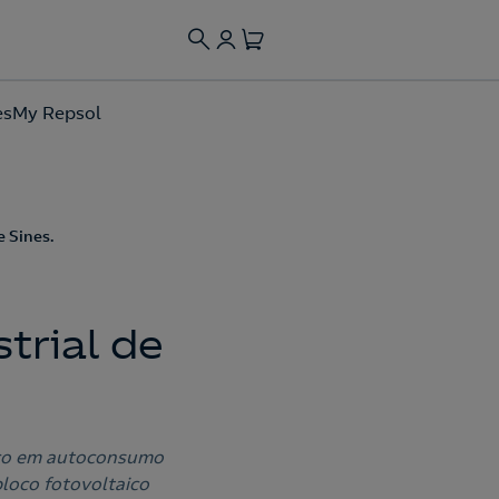
es
My Repsol
 Sines.
trial de
aico em autoconsumo
bloco fotovoltaico