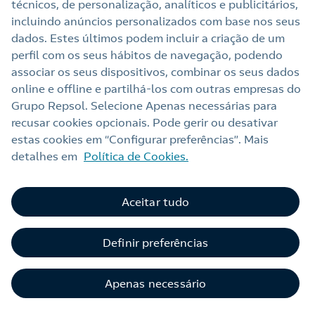
técnicos, de personalização, analíticos e publicitários,
Sala de imprensa
incluindo anúncios personalizados com base nos seus
dados. Estes últimos podem incluir a criação de um
perfil com os seus hábitos de navegação, podendo
Nota legal
associar os seus dispositivos, combinar os seus dados
online e offline e partilhá‑los com outras empresas do
Política de privacidade
Grupo Repsol. Selecione Apenas necessárias para
Política de cookies
recusar cookies opcionais. Pode gerir ou desativar
estas cookies em “Configurar preferências”. Mais
Termos e Condições My Repsol
detalhes em
Política de Cookies.
Acessibilidade
Alerta por fraude
Aceitar tudo
Livro de Reclamações Online
Definir preferências
Canal de Ética e Conformidade
Apenas necessário