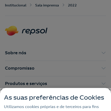
Institucional
Sala imprensa
2022
Nós ligamos!
Contacte-nos para novas contratações
o
Sobre nós
Compromisso
Produtos e serviços
As suas preferências de Cookies
Trabalhar na Repsol
Utilizamos cookies próprias e de terceiros para fins