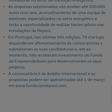
inovadoras no setor da transição energética.
As empresas selecionadas vão receber até 100.000
euros num ano, aconselhamento de uma equipa de
mentores especializados no setor energético e
terão a oportunidade de realizar testes-piloto nas
instalações da Repsol.
Em Portugal, nas últimas três edições, 79 startups
responderam afirmativamente às convocatórias e
submeteram as suas candidaturas e, até ao
momento, três receberam investimento do Fundo
de Empreendedores para desenvolveram os seus
projetos.
A convocatória é de âmbito internacional e as
propostas podem ser apresentadas até 1 de março
Nós ligamos!
em www.fundacionrepsol.com.
Acepto la
política de protección de datos.
Contacte-nos