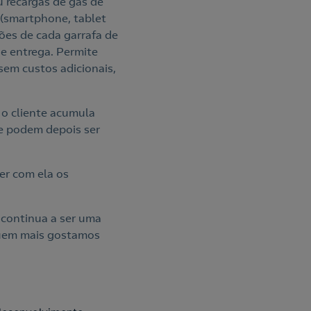
 recargas de gás de
o (smartphone, tablet
ções de cada garrafa de
de entrega. Permite
sem custos adicionais,
 o cliente acumula
ue podem depois ser
er com ela os
 continua a ser uma
quem mais gostamos