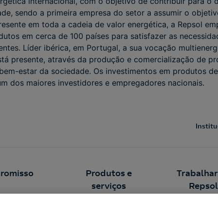
rgética internacional, com o objetivo de contribuir para o
de, sendo a primeira empresa do setor a assumir o objetiv
resente em toda a cadeia de valor energética, a Repsol e
odutos em cerca de 100 países para satisfazer as necessid
entes. Líder ibérica, em Portugal, a sua vocação multienerg
stá presente, através da produção e comercialização de p
 bem-estar da sociedade. Os investimentos em produtos de
m dos maiores investidores e empregadores nacionais.
Instit
romisso
Produtos e
Trabalhar
serviços
Repsol
abilidade
Eletricidade e Gás
Cultura Corporat
tíveis