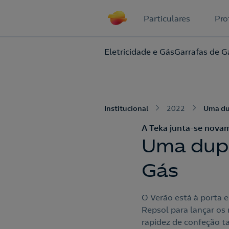
Particulares
Pro
Eletricidade e Gás
Garrafas de G
Institucional
2022
Uma du
A Teka junta-se novam
Uma dupl
Gás
O Verão está à porta e
Repsol para lançar os 
rapidez de confeção t