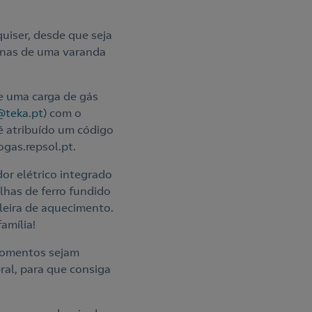
uiser, desde que seja
penas de uma varanda
 e uma carga de gás
@teka.pt
) com o
é atribuído um código
gas.repsol.pt.
or elétrico integrado
has de ferro fundido
leira de aquecimento.
amília!
momentos sejam
ral, para que consiga