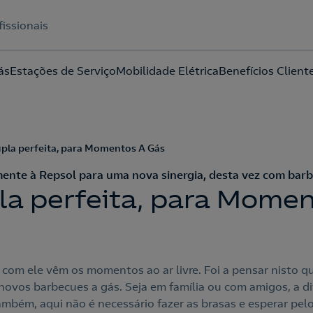
fissionais
ás
Estações de Serviço
Mobilidade Elétrica
Benefícios Client
Acepto la
política de protección de datos.
pla perfeita, para Momentos A Gás
ente à Repsol para uma nova sinergia, desta vez com barb
a perfeita, para Momen
 com ele vêm os momentos ao ar livre. Foi a pensar nisto qu
novos barbecues a gás. Seja em família ou com amigos, a di
ambém, aqui não é necessário fazer as brasas e esperar p