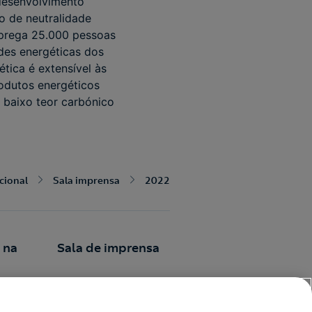
 desenvolvimento
o de neutralidade
mprega 25.000 pessoas
ades energéticas dos
ética é extensível às
rodutos energéticos
 baixo teor carbónico
ucional
Sala imprensa
2022
 na
Sala de imprensa
Comunicados
iva