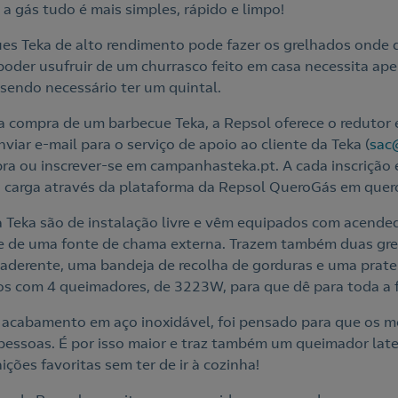
 a gás tudo é mais simples, rápido e limpo!
s Teka de alto rendimento pode fazer os grelhados onde q
ra poder usufruir de um churrasco feito em casa necessita a
 sendo necessário ter um quintal.
na compra de um barbecue Teka, a Repsol oferece o redutor
nviar e-mail para o serviço de apoio ao cliente da Teka (
sac
a ou inscrever-se em campanhasteka.pt. A cada inscrição 
a carga através da plataforma da Repsol QueroGás em quero
 Teka são de instalação livre e vêm equipados com acended
e de uma fonte de chama externa. Trazem também duas grel
aderente, uma bandeja de recolha de gorduras e uma prate
 com 4 queimadores, de 3223W, para que dê para toda a f
acabamento em aço inoxidável, foi pensado para que os 
pessoas. É por isso maior e traz também um queimador late
ições favoritas sem ter de ir à cozinha!