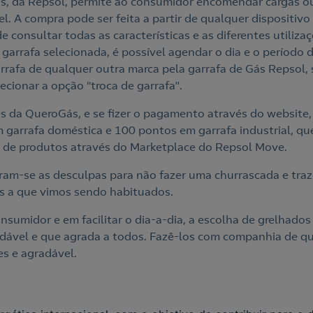
, da Repsol, permite ao consumidor encomendar cargas ou
el. A compra pode ser feita a partir de qualquer dispositiv
 consultar todas as características e as diferentes utiliza
garrafa selecionada, é possível agendar o dia e o período 
rafa de qualquer outra marca pela garrafa de Gás Repsol, 
ecionar a opção “troca de garrafa”.
s da QueroGás, e se fizer o pagamento através do website,
 garrafa doméstica e 100 pontos em garrafa industrial, q
 de produtos através do Marketplace do Repsol Move.
am-se as desculpas para não fazer uma churrascada e traz
 a que vimos sendo habituados.
sumidor e em facilitar o dia-a-dia, a escolha de grelhados
udável e que agrada a todos. Fazê-los com companhia de 
es e agradável.