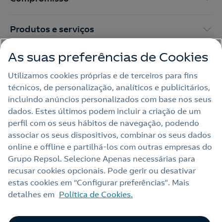
Produtos e serviços
As suas preferências de Cookies
Trabalhar na Repsol
Utilizamos cookies próprias e de terceiros para fins
técnicos, de personalização, analíticos e publicitários,
Sala de imprensa
incluindo anúncios personalizados com base nos seus
dados. Estes últimos podem incluir a criação de um
perfil com os seus hábitos de navegação, podendo
Nota legal
associar os seus dispositivos, combinar os seus dados
online e offline e partilhá‑los com outras empresas do
Política de privacidade
Grupo Repsol. Selecione Apenas necessárias para
Política de cookies
recusar cookies opcionais. Pode gerir ou desativar
estas cookies em “Configurar preferências”. Mais
Termos e Condições My Repsol
detalhes em
Política de Cookies.
Acessibilidade
Alerta por fraude