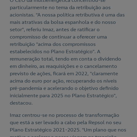
O CEO da multienergética concentrou-se
particularmente no tema da retribuição aos
acionistas. “A nossa política retributiva é uma das
mais atrativas da bolsa espanhola e do nosso
setor”, referiu Imaz, antes de ratificar o
compromisso de continuar a oferecer uma
retribuição “acima dos compromissos
estabelecidos no Plano Estratégico”. A
Nós ligamos!
remuneração total, tendo em conta o dividendo
em dinheiro, as reaquisições e o cancelamento
previsto de ações, ficará em 2022, “claramente
acima do euro por ação, recuperando os níveis
pré-pandemia e acelerando o objetivo definido
Acepto la
política de protección de datos.
Contacte-nos
inicialmente para 2025 no Plano Estratégico”,
destacou.
Nós ligamos!
Imaz centrou-se no processo de transformação
Contacte-nos para novas contratações
que está a ser levado a cabo pela Repsol no seu
o
Plano Estratégico 2021-2025. “Um plano que nos