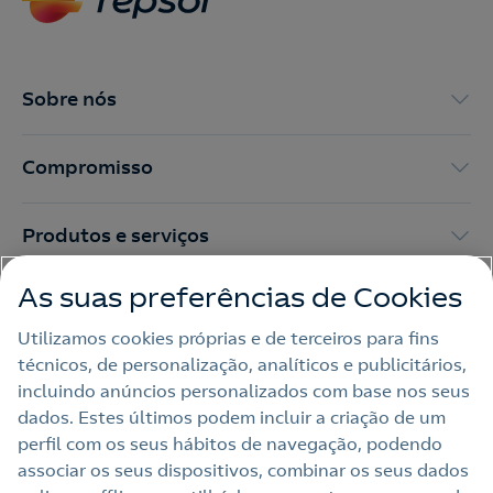
Contacte-nos para novas contratações
o
Sobre nós
Compromisso
Produtos e serviços
As suas preferências de Cookies
Trabalhar na Repsol
Utilizamos cookies próprias e de terceiros para fins
técnicos, de personalização, analíticos e publicitários,
Sala de imprensa
incluindo anúncios personalizados com base nos seus
dados. Estes últimos podem incluir a criação de um
perfil com os seus hábitos de navegação, podendo
Nota legal
associar os seus dispositivos, combinar os seus dados