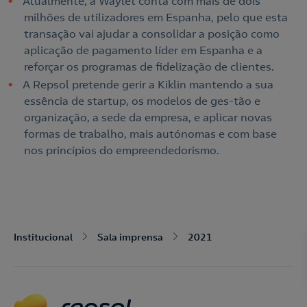
Atualmente, a Waylet conta com mais de dois
milhões de utilizadores em Espanha, pelo que esta
transação vai ajudar a consolidar a posição como
aplicação de pagamento líder em Espanha e a
reforçar os programas de fidelização de clientes.
A Repsol pretende gerir a Kiklin mantendo a sua
essência de startup, os modelos de ges-tão e
organização, a sede da empresa, e aplicar novas
formas de trabalho, mais autónomas e com base
nos princípios do empreendedorismo.
Nós ligamos!
Institucional
Sala imprensa
2021
Acepto la
política de protección de datos.
Contacte-nos
Nós ligamos!