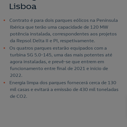
Lisboa
Contrato é para dois parques eólicos na Península
Ibérica que terão uma capacidade de 120 MW
potência instalada, correspondentes aos projetos
da Repsol Delta II e PI, respetivamente.
Os quatros parques estarão equipados com a
turbina SG 5.0-145, uma das mais potentes até
agora instaladas, e prevê-se que entrem em
funcionamento entre final de 2021 e início de
2022.
Energia limpa dos parques fornecerá cerca de 130
mil casas e evitará a emissão de 430 mil toneladas
Nós ligamos!
de CO2.
Acepto la
política de protección de datos.
Contacte-nos