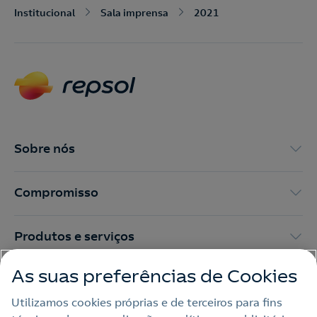
Institucional
Sala imprensa
2021
Nós ligamos!
Contacte-nos para novas contratações
o
Sobre nós
Compromisso
Produtos e serviços
As suas preferências de Cookies
Trabalhar na Repsol
Utilizamos cookies próprias e de terceiros para fins