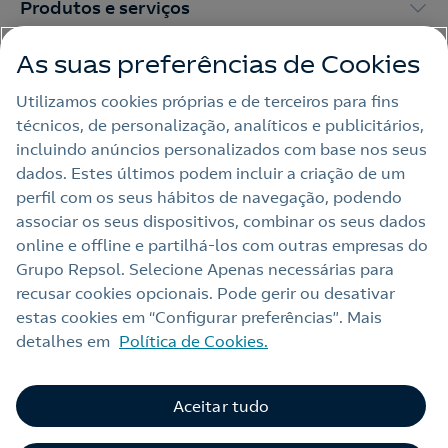
Produtos e serviços
As suas preferências de Cookies
Trabalhar na Repsol
Utilizamos cookies próprias e de terceiros para fins
técnicos, de personalização, analíticos e publicitários,
Sala de imprensa
incluindo anúncios personalizados com base nos seus
dados. Estes últimos podem incluir a criação de um
perfil com os seus hábitos de navegação, podendo
Nota legal
associar os seus dispositivos, combinar os seus dados
online e offline e partilhá‑los com outras empresas do
Política de privacidade
Grupo Repsol. Selecione Apenas necessárias para
Política de cookies
recusar cookies opcionais. Pode gerir ou desativar
estas cookies em “Configurar preferências”. Mais
Termos e Condições My Repsol
detalhes em
Política de Cookies.
Acessibilidade
Alerta por fraude
Aceitar tudo
Livro de Reclamações Online