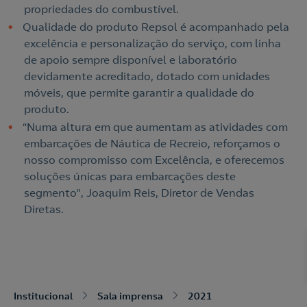
propriedades do combustível.
Qualidade do produto Repsol é acompanhado pela
excelência e personalização do serviço, com linha
de apoio sempre disponível e laboratório
devidamente acreditado, dotado com unidades
móveis, que permite garantir a qualidade do
produto.
“Numa altura em que aumentam as atividades com
embarcações de Náutica de Recreio, reforçamos o
nosso compromisso com Excelência, e oferecemos
soluções únicas para embarcações deste
segmento”, Joaquim Reis, Diretor de Vendas
Diretas.
Nós ligamos!
Acepto la
política de protección de datos.
Contacte-nos
Institucional
Sala imprensa
2021