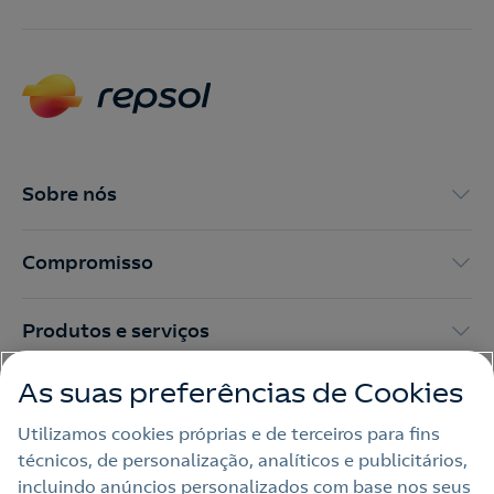
Nós ligamos!
Contacte-nos para novas contratações
o
Sobre nós
Compromisso
Produtos e serviços
As suas preferências de Cookies
Trabalhar na Repsol
Utilizamos cookies próprias e de terceiros para fins
técnicos, de personalização, analíticos e publicitários,
Sala de imprensa
incluindo anúncios personalizados com base nos seus