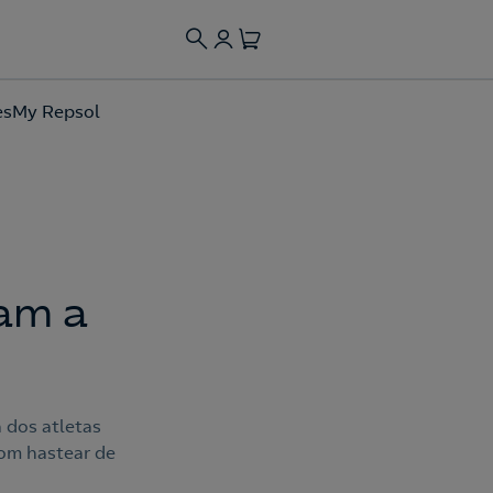
es
My Repsol
mam a
 dos atletas
com hastear de