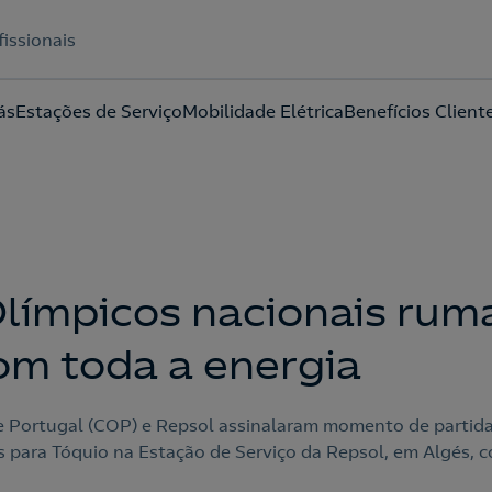
fissionais
ás
Estações de Serviço
Mobilidade Elétrica
Benefícios Client
Acepto la
política de protección de datos.
Olímpicos nacionais ru
om toda a energia
 Portugal (COP) e Repsol assinalaram momento de partida
s para Tóquio na Estação de Serviço da Repsol, em Algés, 
.