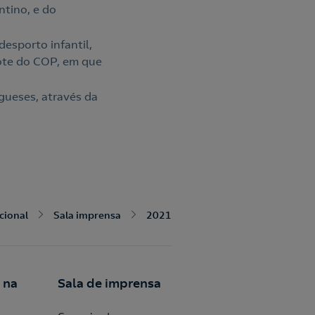
tino, e do
esporto infantil,
cote do COP, em que
gueses, através da
ucional
Sala imprensa
2021
 na
Sala de imprensa