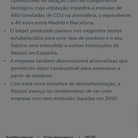
combustível de aviação com um componente
biológico, cuja utilização impedirá a emissão de
440 toneladas de CO2 na atmosfera, o equivalente
a 40 voos entre Madrid e Barcelona.
O biojet produzido passou nos exigentes testes
estabelecidos para este tipo de produto e o seu
fabrico será estendido a outras instalações da
Repsol em Espanha.
A empresa também desenvolverá alternativas que
permitirão obter combustível para aeronaves a
partir de resíduos.
Com esta nova iniciativa de descarbonização, a
Repsol avança no compromisso de ser uma
Nós ligamos!
empresa com zero emissões líquidas em 2050.
Acepto la
política de protección de datos.
Contacte-nos
Institucional
Sala imprensa
2020