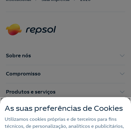
Nós ligamos!
Contacte-nos para novas contratações
o
Sobre nós
Compromisso
Produtos e serviços
As suas preferências de Cookies
Trabalhar na Repsol
Utilizamos cookies próprias e de terceiros para fins
técnicos, de personalização, analíticos e publicitários,
Sala de imprensa