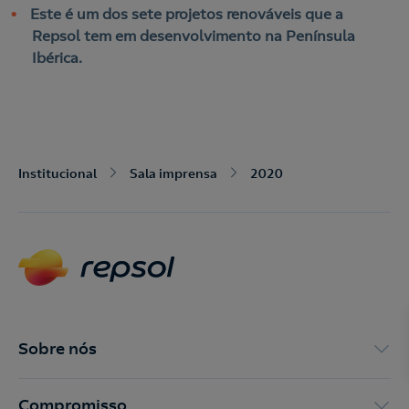
Este é um dos sete projetos renováveis que a
Repsol tem em desenvolvimento na Península
Ibérica.
Nós ligamos!
Institucional
Sala imprensa
2020
Acepto la
política de protección de datos.
Contacte-nos
Nós ligamos!
Sobre nós
Contacte-nos para novas contratações
o
Compromisso