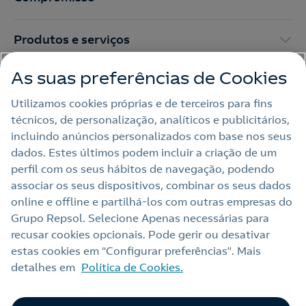
Produtos e serviços
As suas preferências de Cookies
Trabalhar na Repsol
Utilizamos cookies próprias e de terceiros para fins
técnicos, de personalização, analíticos e publicitários,
Sala de imprensa
incluindo anúncios personalizados com base nos seus
dados. Estes últimos podem incluir a criação de um
perfil com os seus hábitos de navegação, podendo
Nota legal
associar os seus dispositivos, combinar os seus dados
online e offline e partilhá‑los com outras empresas do
Política de privacidade
Grupo Repsol. Selecione Apenas necessárias para
Política de cookies
recusar cookies opcionais. Pode gerir ou desativar
estas cookies em “Configurar preferências”. Mais
Termos e Condições My Repsol
detalhes em
Política de Cookies.
Acessibilidade
Alerta por fraude