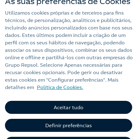
As suas preferências de Cookies
Trabalhar na Repsol
Utilizamos cookies próprias e de terceiros para fins
técnicos, de personalização, analíticos e publicitários,
Sala de imprensa
incluindo anúncios personalizados com base nos seus
dados. Estes últimos podem incluir a criação de um
perfil com os seus hábitos de navegação, podendo
Nota legal
associar os seus dispositivos, combinar os seus dados
online e offline e partilhá‑los com outras empresas do
Política de privacidade
Grupo Repsol. Selecione Apenas necessárias para
Política de cookies
recusar cookies opcionais. Pode gerir ou desativar
estas cookies em “Configurar preferências”. Mais
Termos e Condições My Repsol
detalhes em
Política de Cookies.
Acessibilidade
Alerta por fraude
Aceitar tudo
Livro de Reclamações Online
Definir preferências
Canal de Ética e Conformidade