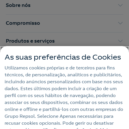
o
Sobre nós
Compromisso
Produtos e serviços
As suas preferências de Cookies
Trabalhar na Repsol
Utilizamos cookies próprias e de terceiros para fins
técnicos, de personalização, analíticos e publicitários,
Sala de imprensa
incluindo anúncios personalizados com base nos seus
dados. Estes últimos podem incluir a criação de um
perfil com os seus hábitos de navegação, podendo
Nota legal
associar os seus dispositivos, combinar os seus dados
online e offline e partilhá‑los com outras empresas do
Política de privacidade
Grupo Repsol. Selecione Apenas necessárias para
Política de cookies
recusar cookies opcionais. Pode gerir ou desativar