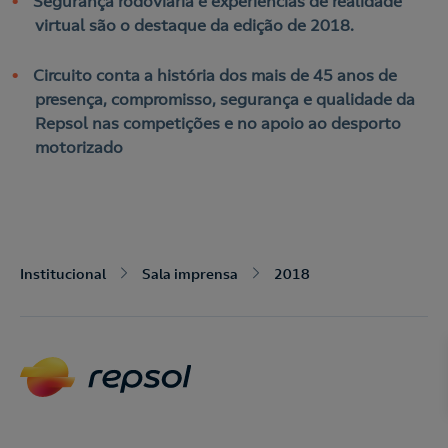
Segurança rodoviária e experiências de realidade
virtual são o destaque da edição de 2018.
Circuito conta a história dos mais de 45 anos de
presença, compromisso, segurança e qualidade da
Repsol nas competições e no apoio ao desporto
motorizado
Nós ligamos!
Institucional
Sala imprensa
2018
Acepto la
política de protección de datos.
Contacte-nos
Nós ligamos!
Contacte-nos para novas contratações