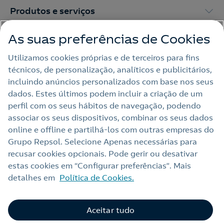
Produtos e serviços
As suas preferências de Cookies
Trabalhar na Repsol
Utilizamos cookies próprias e de terceiros para fins
técnicos, de personalização, analíticos e publicitários,
Sala de imprensa
incluindo anúncios personalizados com base nos seus
dados. Estes últimos podem incluir a criação de um
perfil com os seus hábitos de navegação, podendo
Nota legal
associar os seus dispositivos, combinar os seus dados
online e offline e partilhá‑los com outras empresas do
Política de privacidade
Grupo Repsol. Selecione Apenas necessárias para
Política de cookies
recusar cookies opcionais. Pode gerir ou desativar
estas cookies em “Configurar preferências”. Mais
Termos e Condições My Repsol
detalhes em
Política de Cookies.
Acessibilidade
Alerta por fraude
Aceitar tudo
Livro de Reclamações Online