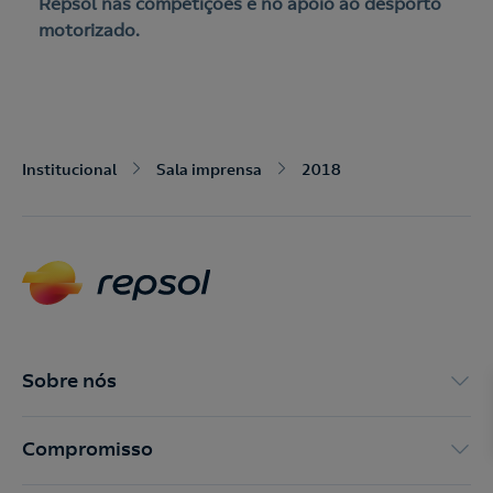
Repsol nas competições e no apoio ao desporto
motorizado.
Institucional
Sala imprensa
2018
Nós ligamos!
Acepto la
política de protección de datos.
Contacte-nos
Nós ligamos!
Sobre nós
Contacte-nos para novas contratações
o
Compromisso