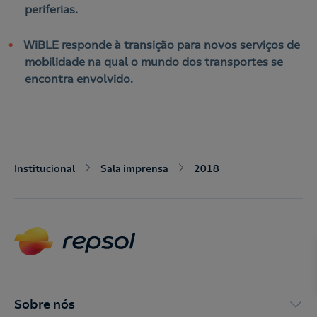
periferias.
WiBLE responde à transição para novos serviços de
mobilidade na qual o mundo dos transportes se
encontra envolvido.
Nós ligamos!
Institucional
Sala imprensa
2018
Acepto la
política de protección de datos.
Contacte-nos
Nós ligamos!
Contacte-nos para novas contratações
Sobre nós
o