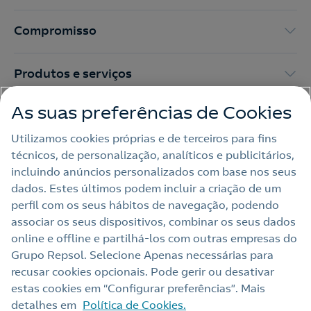
Compromisso
Produtos e serviços
As suas preferências de Cookies
Trabalhar na Repsol
Utilizamos cookies próprias e de terceiros para fins
técnicos, de personalização, analíticos e publicitários,
Sala de imprensa
incluindo anúncios personalizados com base nos seus
dados. Estes últimos podem incluir a criação de um
perfil com os seus hábitos de navegação, podendo
Nota legal
associar os seus dispositivos, combinar os seus dados
online e offline e partilhá‑los com outras empresas do
Política de privacidade
Grupo Repsol. Selecione Apenas necessárias para
Política de cookies
recusar cookies opcionais. Pode gerir ou desativar
estas cookies em “Configurar preferências”. Mais
Termos e Condições My Repsol
detalhes em
Política de Cookies.