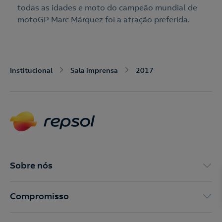
todas as idades e moto do campeão mundial de
motoGP Marc Márquez foi a atração preferida.
Institucional
Sala imprensa
2017
Nós ligamos!
Acepto la
política de protección de datos.
Contacte-nos
Nós ligamos!
Sobre nós
Contacte-nos para novas contratações
o
Compromisso