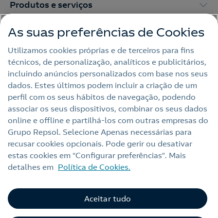
Produtos e serviços
As suas preferências de Cookies
Trabalhar na Repsol
Utilizamos cookies próprias e de terceiros para fins
técnicos, de personalização, analíticos e publicitários,
Sala de imprensa
incluindo anúncios personalizados com base nos seus
dados. Estes últimos podem incluir a criação de um
perfil com os seus hábitos de navegação, podendo
Nota legal
associar os seus dispositivos, combinar os seus dados
online e offline e partilhá‑los com outras empresas do
Política de privacidade
Grupo Repsol. Selecione Apenas necessárias para
Política de cookies
recusar cookies opcionais. Pode gerir ou desativar
estas cookies em “Configurar preferências”. Mais
Termos e Condições My Repsol
detalhes em
Política de Cookies.
Acessibilidade
Alerta por fraude
Aceitar tudo
Livro de Reclamações Online