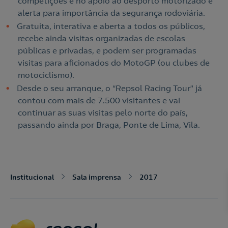
competições e no apoio ao desporto motorizado e
alerta para importância da segurança rodoviária.
Gratuita, interativa e aberta a todos os públicos,
recebe ainda visitas organizadas de escolas
públicas e privadas, e podem ser programadas
visitas para aficionados do MotoGP (ou clubes de
motociclismo).
Desde o seu arranque, o “Repsol Racing Tour” já
contou com mais de 7.500 visitantes e vai
continuar as suas visitas pelo norte do país,
passando ainda por Braga, Ponte de Lima, Vila.
Nós ligamos!
Institucional
Sala imprensa
2017
Acepto la
política de protección de datos.
Contacte-nos
Nós ligamos!