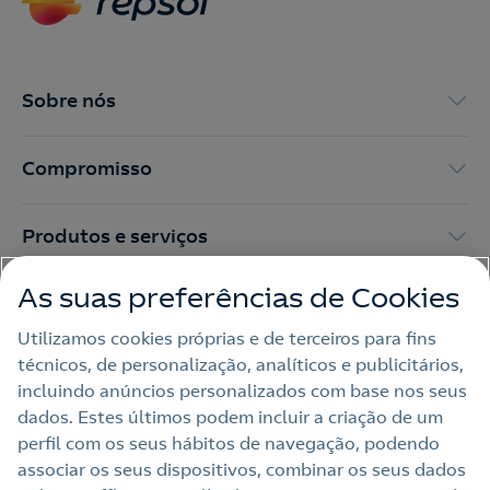
Contacte-nos para novas contratações
o
Sobre nós
Compromisso
Produtos e serviços
As suas preferências de Cookies
Trabalhar na Repsol
Utilizamos cookies próprias e de terceiros para fins
técnicos, de personalização, analíticos e publicitários,
Sala de imprensa
incluindo anúncios personalizados com base nos seus
dados. Estes últimos podem incluir a criação de um
perfil com os seus hábitos de navegação, podendo
Nota legal
associar os seus dispositivos, combinar os seus dados