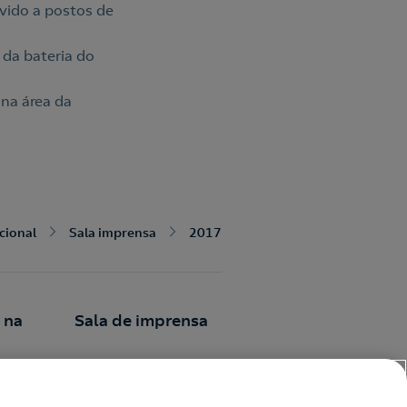
evido a postos de
 da bateria do
 na área da
ucional
Sala imprensa
2017
 na
Sala de imprensa
Comunicados
iva