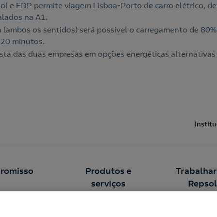
sol e EDP permite viagem Lisboa-Porto de carro elétrico, d
alados na A1.
ia (ambos os sentidos) será possível o carregamento de 80%
 20 minutos.
osta das duas empresas em opções energéticas alternativas
Instit
romisso
Produtos e
Trabalhar
serviços
Repsol
abilidade
Eletricidade e Gás
Cultura Corporat
tíveis