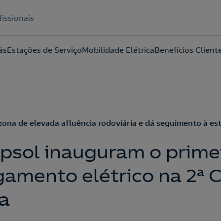
fissionais
ás
Estações de Serviço
Mobilidade Elétrica
Benefícios Client
Acepto la
política de protección de datos.
zona de elevada afluência rodoviária e dá seguimento à es
psol inauguram o prime
gamento elétrico na 2ª C
a