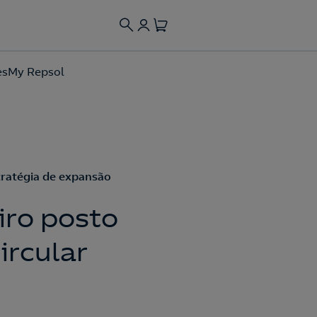
es
My Repsol
tratégia de expansão
iro posto
ircular