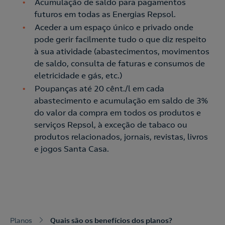
Acumulação de saldo para pagamentos
futuros em todas as Energias Repsol.
Aceder a um espaço único e privado onde
Nós ligamos!
pode gerir facilmente tudo o que diz respeito
à sua atividade (abastecimentos, movimentos
de saldo, consulta de faturas e consumos de
eletricidade e gás, etc.)
Acepto la
política de protección de datos.
Contacte-nos
Poupanças até 20 cênt./l em cada
abastecimento e acumulação em saldo de 3%
Nós ligamos!
do valor da compra em todos os produtos e
serviços Repsol, à exceção de tabaco ou
Contacte-nos para novas contratações
produtos relacionados, jornais, revistas, livros
o
e jogos Santa Casa.
Planos
Quais são os benefícios dos planos?