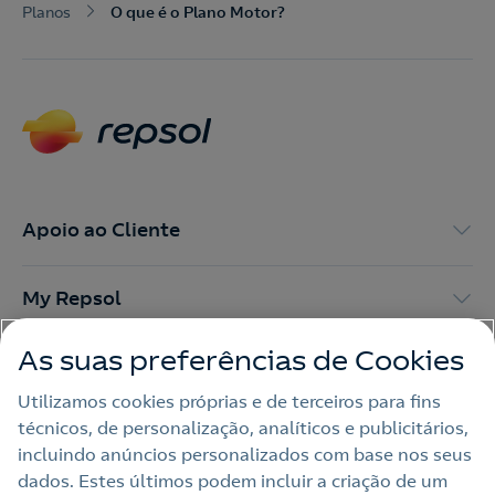
Planos
O que é o Plano Motor?
Apoio ao Cliente
My Repsol
As suas preferências de Cookies
Outras Energias
Utilizamos cookies próprias e de terceiros para fins
técnicos, de personalização, analíticos e publicitários,
Links Úteis
incluindo anúncios personalizados com base nos seus
dados. Estes últimos podem incluir a criação de um