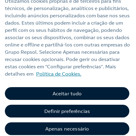
Utilizamos cookies próprias e de terceiros para fins
técnicos, de personalização, analíticos e publicitários,
Links Úteis
incluindo anúncios personalizados com base nos seus
dados. Estes últimos podem incluir a criação de um
perfil com os seus hábitos de navegação, podendo
Nota legal
associar os seus dispositivos, combinar os seus dados
online e offline e partilhá‑los com outras empresas do
Política de privacidade
Grupo Repsol. Selecione Apenas necessárias para
Política de cookies
recusar cookies opcionais. Pode gerir ou desativar
estas cookies em “Configurar preferências”. Mais
Termos e Condições My Repsol
detalhes em
Política de Cookies.
Acessibilidade
Alerta por fraude
Aceitar tudo
Livro de Reclamações Online
Definir preferências
Canal de Ética e Conformidade
Apenas necessário