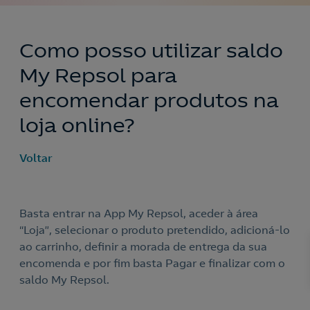
Como posso utilizar saldo
My Repsol para
encomendar produtos na
loja online?
Voltar
Basta entrar na App My Repsol, aceder à área
“Loja”, selecionar o produto pretendido, adicioná-lo
Nós ligamos!
ao carrinho, definir a morada de entrega da sua
encomenda e por fim basta Pagar e finalizar com o
saldo My Repsol.
Acepto la
política de protección de datos.