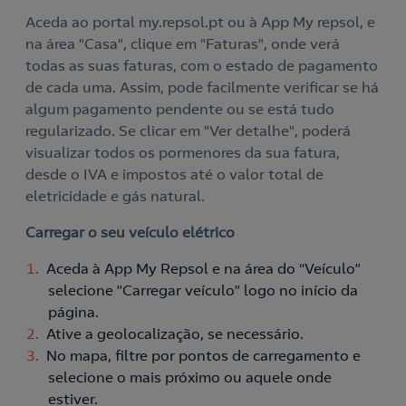
Aceda ao portal my.repsol.pt ou à App My repsol, e
na área "Casa", clique em "Faturas", onde verá
todas as suas faturas, com o estado de pagamento
Acepto la
política de protección de datos.
Contacte-nos
de cada uma. Assim, pode facilmente verificar se há
algum pagamento pendente ou se está tudo
Nós ligamos!
regularizado. Se clicar em "Ver detalhe", poderá
Contacte-nos para novas contratações
visualizar todos os pormenores da sua fatura,
desde o IVA e impostos até o valor total de
o
eletricidade e gás natural.
Carregar o seu veículo elétrico
Aceda à App My Repsol e na área do “Veículo”
selecione ”Carregar veículo” logo no início da
página.
Ative a geolocalização, se necessário.
No mapa, filtre por pontos de carregamento e
selecione o mais próximo ou aquele onde
estiver.