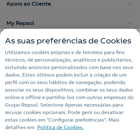
Apoio ao Cliente
My Repsol
As suas preferências de Cookies
Outras Energias
Utilizamos cookies próprias e de terceiros para fins
técnicos, de personalização, analíticos e publicitários,
Links Úteis
incluindo anúncios personalizados com base nos seus
dados. Estes últimos podem incluir a criação de um
perfil com os seus hábitos de navegação, podendo
Nota legal
associar os seus dispositivos, combinar os seus dados
online e offline e partilhá‑los com outras empresas do
Política de privacidade
Grupo Repsol. Selecione Apenas necessárias para
Política de cookies
recusar cookies opcionais. Pode gerir ou desativar
estas cookies em “Configurar preferências”. Mais
Termos e Condições My Repsol
detalhes em
Política de Cookies.
Acessibilidade