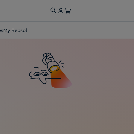
es
My Repsol