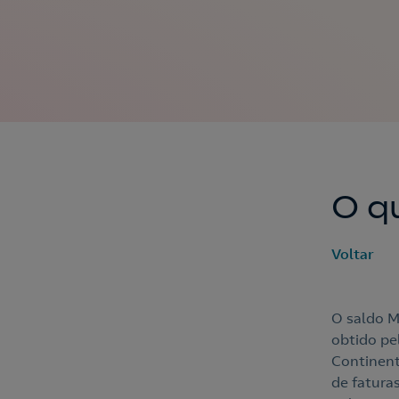
O q
Voltar
O saldo M
obtido pe
Continent
de faturas