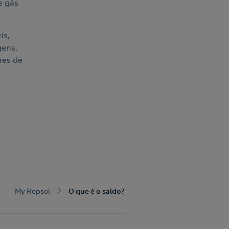
e gás
is,
gens,
res de
My Repsol
O que é o saldo?