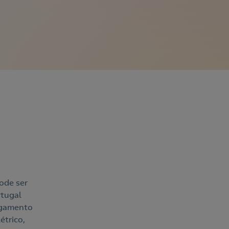
ode ser
rtugal
agamento
étrico,