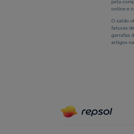
pela comp
online e n
O saldo o
faturas de
garrafas 
artigos na