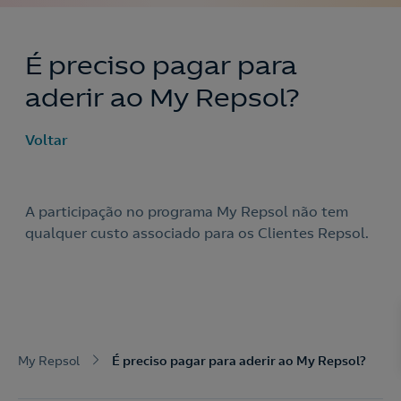
É preciso pagar para
aderir ao My Repsol?
Voltar
A participação no programa My Repsol não tem
qualquer custo associado para os Clientes Repsol.
Nós ligamos!
Acepto la
política de protección de datos.
Contacte-nos
My Repsol
É preciso pagar para aderir ao My Repsol?
Nós ligamos!