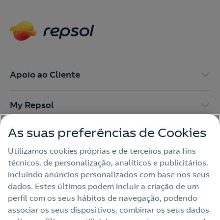
Contacte-nos para novas contratações
o
Apoio ao Cliente
My Repsol
As suas preferências de Cookies
Outras Energias
Utilizamos cookies próprias e de terceiros para fins
técnicos, de personalização, analíticos e publicitários,
Links Úteis
incluindo anúncios personalizados com base nos seus
dados. Estes últimos podem incluir a criação de um
perfil com os seus hábitos de navegação, podendo
Nota legal
associar os seus dispositivos, combinar os seus dados