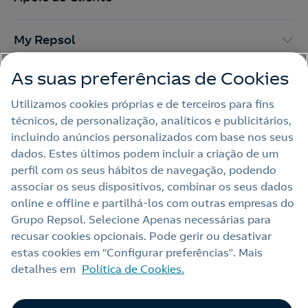
My Repsol
As suas preferências de Cookies
Outras Energias
Utilizamos cookies próprias e de terceiros para fins
técnicos, de personalização, analíticos e publicitários,
Links Úteis
incluindo anúncios personalizados com base nos seus
dados. Estes últimos podem incluir a criação de um
perfil com os seus hábitos de navegação, podendo
Nota legal
associar os seus dispositivos, combinar os seus dados
online e offline e partilhá‑los com outras empresas do
Política de privacidade
Grupo Repsol. Selecione Apenas necessárias para
Política de cookies
recusar cookies opcionais. Pode gerir ou desativar
estas cookies em “Configurar preferências”. Mais
Termos e Condições My Repsol
detalhes em
Política de Cookies.
Acessibilidade
Alerta por fraude