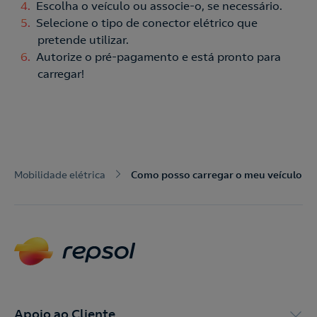
Escolha o veículo ou associe-o, se necessário.
Selecione o tipo de conector elétrico que
pretende utilizar.
Acepto la
política de protección de datos.
Contacte-nos
Autorize o pré-pagamento e está pronto para
carregar!
Nós ligamos!
Contacte-nos para novas contratações
o
Mobilidade elétrica
Como posso carregar o meu veículo c
Apoio ao Cliente