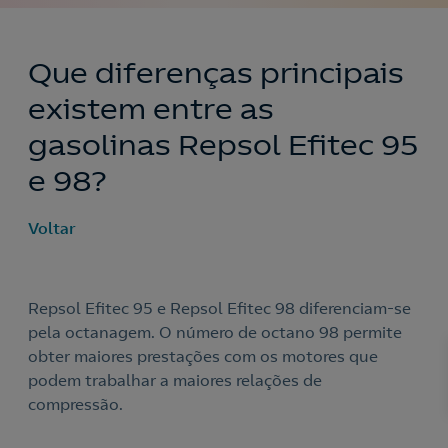
Que diferenças principais
existem entre as
gasolinas Repsol Efitec 95
e 98?
Voltar
Repsol Efitec 95 e Repsol Efitec 98 diferenciam-se
pela octanagem. O número de octano 98 permite
Nós ligamos!
obter maiores prestações com os motores que
podem trabalhar a maiores relações de
compressão.
Acepto la
política de protección de datos.