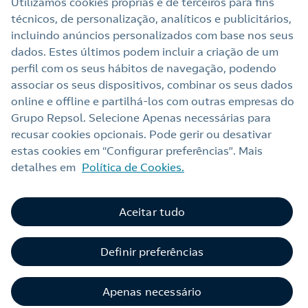
Utilizamos cookies próprias e de terceiros para fins
técnicos, de personalização, analíticos e publicitários,
Links Úteis
incluindo anúncios personalizados com base nos seus
dados. Estes últimos podem incluir a criação de um
perfil com os seus hábitos de navegação, podendo
Nota legal
associar os seus dispositivos, combinar os seus dados
online e offline e partilhá‑los com outras empresas do
Política de privacidade
Grupo Repsol. Selecione Apenas necessárias para
Política de cookies
recusar cookies opcionais. Pode gerir ou desativar
estas cookies em “Configurar preferências”. Mais
Termos e Condições My Repsol
detalhes em
Política de Cookies.
Acessibilidade
Alerta por fraude
Aceitar tudo
Livro de Reclamações Online
Definir preferências
Canal de Ética e Conformidade
Apenas necessário