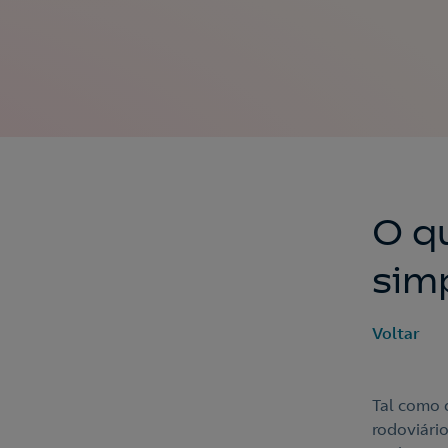
O q
sim
Voltar
Tal como 
rodoviári