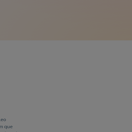
leo
em que