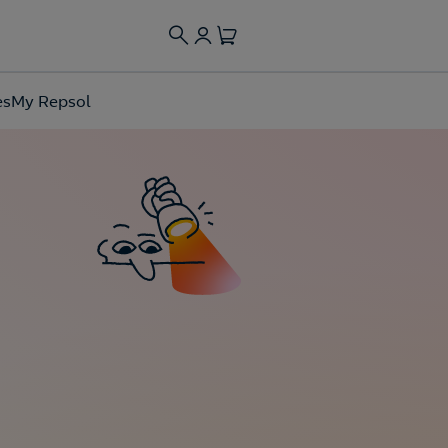
es
My Repsol