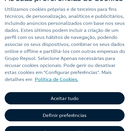
Outras Energias
Utilizamos cookies próprias e de terceiros para fins
técnicos, de personalização, analíticos e publicitários,
Links Úteis
incluindo anúncios personalizados com base nos seus
dados. Estes últimos podem incluir a criação de um
perfil com os seus hábitos de navegação, podendo
Nota legal
associar os seus dispositivos, combinar os seus dados
online e offline e partilhá‑los com outras empresas do
Política de privacidade
Grupo Repsol. Selecione Apenas necessárias para
Política de cookies
recusar cookies opcionais. Pode gerir ou desativar
estas cookies em “Configurar preferências”. Mais
Termos e Condições My Repsol
detalhes em
Política de Cookies.
Acessibilidade
Alerta por fraude
Aceitar tudo
Livro de Reclamações Online
Definir preferências
Canal de Ética e Conformidade