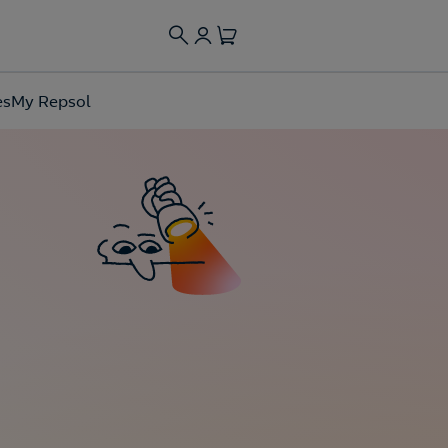
es
My Repsol