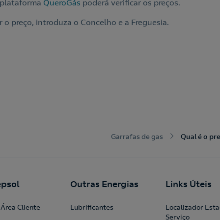
a plataforma
QueroGás
poderá verificar os preços.
r o preço, introduza o Concelho e a Freguesia.
Garrafas de gas
Qual é o pr
psol
Outras Energias
Links Úteis
Área Cliente
Lubrificantes
Localizador Est
Serviço