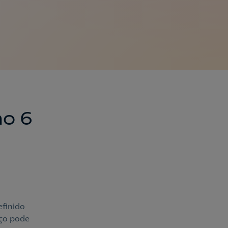
no 6
efinido
eço pode