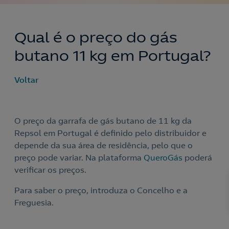
Qual é o preço do gás
butano 11 kg em Portugal?
Voltar
O preço da garrafa de gás butano de 11 kg da
Repsol em Portugal é definido pelo distribuidor e
depende da sua área de residência, pelo que o
preço pode variar. Na plataforma
QueroGás
poderá
Nós ligamos!
verificar os preços.
Para saber o preço, introduza o Concelho e a
Freguesia.
Acepto la
política de protección de datos.
Contacte-nos