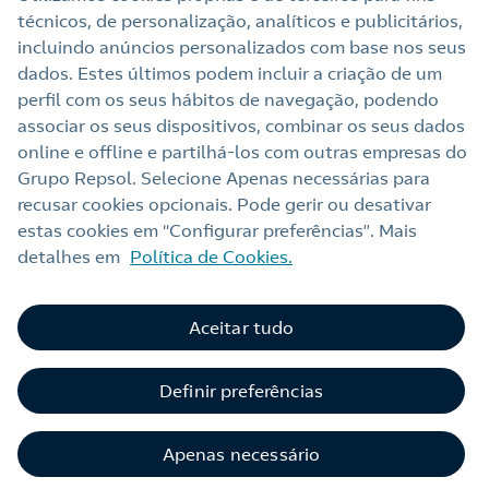
técnicos, de personalização, analíticos e publicitários,
Links Úteis
incluindo anúncios personalizados com base nos seus
dados. Estes últimos podem incluir a criação de um
perfil com os seus hábitos de navegação, podendo
Nota legal
associar os seus dispositivos, combinar os seus dados
online e offline e partilhá‑los com outras empresas do
Política de privacidade
Grupo Repsol. Selecione Apenas necessárias para
Política de cookies
recusar cookies opcionais. Pode gerir ou desativar
estas cookies em “Configurar preferências”. Mais
Termos e Condições My Repsol
detalhes em
Política de Cookies.
Acessibilidade
Alerta por fraude
Aceitar tudo
Livro de Reclamações Online
Definir preferências
Canal de Ética e Conformidade
Apenas necessário