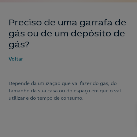
Preciso de uma garrafa de
gás ou de um depósito de
gás?
Voltar
Depende da utilização que vai fazer do gás, do
Nós ligamos!
tamanho da sua casa ou do espaço em que o vai
utilizar e do tempo de consumo.
Acepto la
política de protección de datos.
Contacte-nos