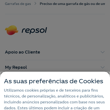
Nós ligamos!
Garrafas de gas
Preciso de uma garrafa de gás ou de um d
Contacte-nos para novas contratações
o
Apoio ao Cliente
My Repsol
As suas preferências de Cookies
Outras Energias
Utilizamos cookies próprias e de terceiros para fins
técnicos, de personalização, analíticos e publicitários,
Links Úteis
incluindo anúncios personalizados com base nos seus
dados. Estes últimos podem incluir a criação de um