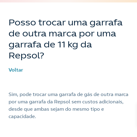
Posso trocar uma garrafa
de outra marca por uma
garrafa de 11 kg da
Repsol?
Voltar
Sim, pode trocar uma garrafa de gás de outra marca
Nós ligamos!
por uma garrafa da Repsol sem custos adicionais,
desde que ambas sejam do mesmo tipo e
capacidade.
Acepto la
política de protección de datos.
Contacte-nos