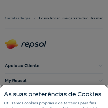
Nós ligamos!
Contacte-nos para novas contratações
Garrafas de gas
Posso trocar uma garrafa de outra marca 
o
Apoio ao Cliente
My Repsol
As suas preferências de Cookies
Outras Energias
Utilizamos cookies próprias e de terceiros para fins