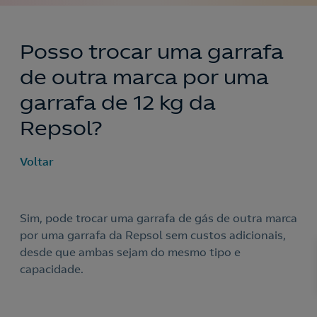
Posso trocar uma garrafa
de outra marca por uma
garrafa de 12 kg da
Repsol?
Voltar
Sim, pode trocar uma garrafa de gás de outra marca
Nós ligamos!
por uma garrafa da Repsol sem custos adicionais,
desde que ambas sejam do mesmo tipo e
capacidade.
Acepto la
política de protección de datos.
Contacte-nos