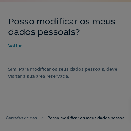
Posso modificar os meus
dados pessoais?
Voltar
Sim. Para modificar os seus dados pessoais, deve
visitar a sua área reservada.
Nós ligamos!
Acepto la
política de protección de datos.
Contacte-nos
Garrafas de gas
Posso modificar os meus dados pessoais?
Nós ligamos!