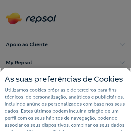
Contacte-nos para novas contratações
o
Apoio ao Cliente
My Repsol
As suas preferências de Cookies
Outras Energias
Utilizamos cookies próprias e de terceiros para fins
técnicos, de personalização, analíticos e publicitários,
Links Úteis
incluindo anúncios personalizados com base nos seus
dados. Estes últimos podem incluir a criação de um
perfil com os seus hábitos de navegação, podendo
Nota legal
associar os seus dispositivos, combinar os seus dados