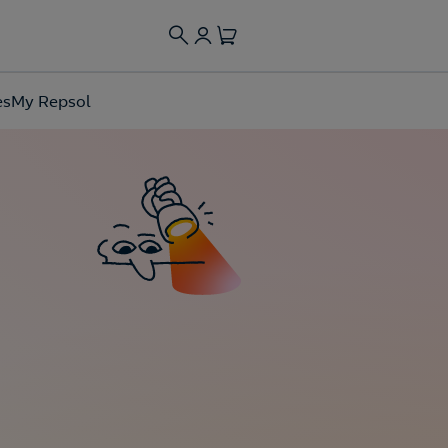
es
My Repsol