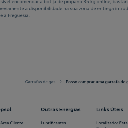
ssível encomendar a botija de propano 35 kg online, basta
 previamente a disponibilidade na sua zona de entrega intro
e a Freguesia.
Garrafas de gas
Posso comprar uma garrafa de g
psol
Outras Energias
Links Úteis
Área Cliente
Lubrificantes
Localizador Est