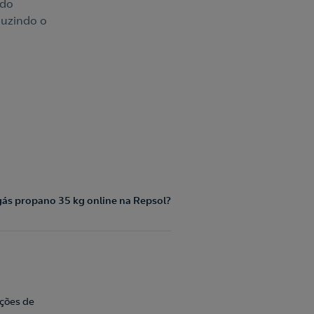
ndo
duzindo o
ás propano 35 kg online na Repsol?
ações de