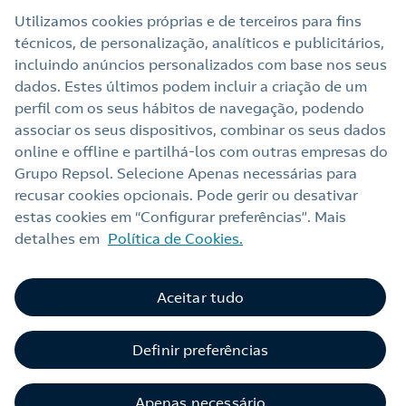
Utilizamos cookies próprias e de terceiros para fins
técnicos, de personalização, analíticos e publicitários,
Links Úteis
incluindo anúncios personalizados com base nos seus
dados. Estes últimos podem incluir a criação de um
perfil com os seus hábitos de navegação, podendo
Nota legal
associar os seus dispositivos, combinar os seus dados
online e offline e partilhá‑los com outras empresas do
Política de privacidade
Grupo Repsol. Selecione Apenas necessárias para
Política de cookies
recusar cookies opcionais. Pode gerir ou desativar
estas cookies em “Configurar preferências”. Mais
Termos e Condições My Repsol
detalhes em
Política de Cookies.
Acessibilidade
Alerta por fraude
Aceitar tudo
Livro de Reclamações Online
Definir preferências
Canal de Ética e Conformidade
Apenas necessário