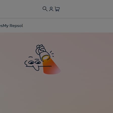
es
My Repsol