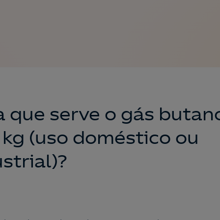
a que serve o gás butan
5 kg (uso doméstico ou
strial)?