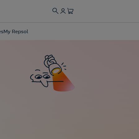
es
My Repsol