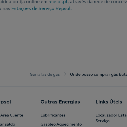
irir a botija online em
repsol.pt,
através da rede de conces
u nas
Estações de Serviço Repsol.
Garrafas de gas
Onde posso comprar gás buta
psol
Outras Energias
Links Úteis
Área Cliente
Lubrificantes
Localizador Est
Serviço
ar saldo
Gasóleo Aquecimento