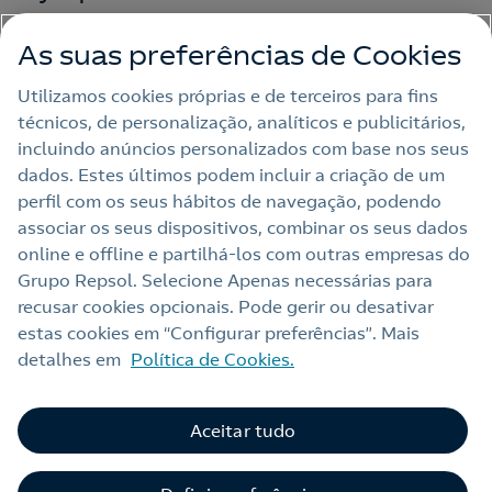
As suas preferências de Cookies
Outras Energias
Utilizamos cookies próprias e de terceiros para fins
técnicos, de personalização, analíticos e publicitários,
Links Úteis
incluindo anúncios personalizados com base nos seus
dados. Estes últimos podem incluir a criação de um
perfil com os seus hábitos de navegação, podendo
Nota legal
associar os seus dispositivos, combinar os seus dados
online e offline e partilhá‑los com outras empresas do
Política de privacidade
Grupo Repsol. Selecione Apenas necessárias para
Política de cookies
recusar cookies opcionais. Pode gerir ou desativar
estas cookies em “Configurar preferências”. Mais
Termos e Condições My Repsol
detalhes em
Política de Cookies.
Acessibilidade
Alerta por fraude
Aceitar tudo
Livro de Reclamações Online