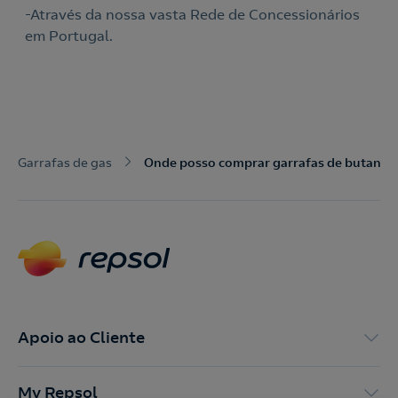
-Através da nossa vasta Rede de Concessionários
Acepto la
política de protección de datos.
em Portugal.
Contacte-nos
Nós ligamos!
Contacte-nos para novas contratações
o
Garrafas de gas
Onde posso comprar garrafas de butano 
Apoio ao Cliente
My Repsol